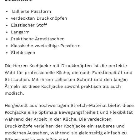
u
r
Taillierte Passform
t
verdeckten Druckknöpfen
o
Elastischer Stoff
t
Langarm
a
Praktische Ärmeltaschen
l
Klassische zweireihige Passform
i
Stehkragen
s
0
Die Herren Kochjacke mit Druckknöpfen ist die perfekte
,
Wahl für professionelle Köche, die nach Funktionalität und
0
Stil suchen. Mit ihrem taillierten Schnitt und den langen
0
Ärmeln ist diese Kochjacke sowohl praktisch als auch
modisch.
€
Hergestellt aus hochwertigem Stretch-Material bietet diese
Kochjacke eine optimale Bewegungsfreiheit und Flexibilität
während der Arbeit in der Küche. Die verdeckten
Druckknöpfe verleihen der Kochjacke ein sauberes und
modernes Aussehen, während sie gleichzeitig einfach zu
öffnen und zu schließen sind.