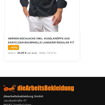
HERREN KOCHJACKE INKL. KUGELKNÖPFE AUS
EASYCLEAN BAUMWOLLE LANGARM REGULAR FIT
-44%
24,95
€
(Netto:
20,97
€
)
44,95
€
inkl. MwSt.
diearbeitsbekleidung GmbH
Jacobystraße 47
66482 Zweibrücken