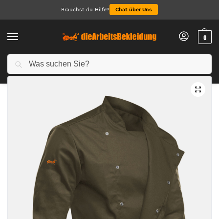
Brauchst du Hilfe?
Chat über Uns
0
Suchen
Start
Arbeitskleidung Herren
Kochjacken und Kochhosen für Herren
Herren Kochjacke mit Druckknöpfen Olive Stretch Langarm Slim Fit
/
/
/