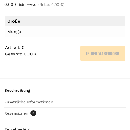
0,00
€
(Netto:
0,00
€
)
inkl. MwSt.
Größe
Menge
Artikel
:
0
IN DEN WARENKORB
Gesamt
:
0,00 €
0
A
r
t
i
Beschreibung
k
e
Zusätzliche Informationen
l
.
Rezensionen
0
Y
o
Einzelheiten: