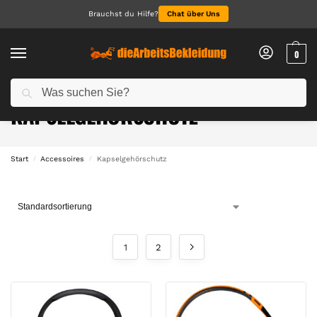
Brauchst du Hilfe?
Chat über Uns
0
Suchen
KAPSELGEHÖRSCHUTZ
Start
Accessoires
Kapselgehörschutz
/
/
1
2