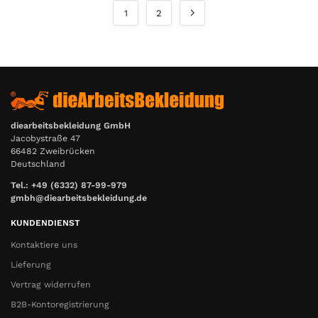
1
2
diearbeitsbekleidung GmbH
Jacobystraße 47
66482 Zweibrücken
Deutschland
Tel.: +49 (6332) 87-99-979
gmbh@diearbeitsbekleidung.de
KUNDENDIENST
Kontaktiere uns
Lieferung
Vertrag widerrufen
B2B-Kontoregistrierung