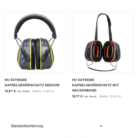
HV EXTREME
HV EXTREME
KAPSELGEHÖRSCHUTZ MEDIUM
KAPSELGEHÖRSCHUTZ MIT
NACKENBAND
13,87
€
(Netto:
11,66
€
)
inkl. MwSt.
15,77
€
(Netto:
13,25
€
)
inkl. MwSt.