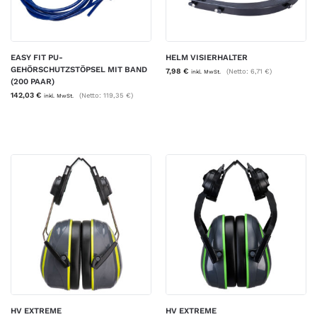
EASY FIT PU-
HELM VISIERHALTER
GEHÖRSCHUTZSTÖPSEL MIT BAND
7,98
€
(Netto:
6,71
€
)
inkl. MwSt.
(200 PAAR)
142,03
€
(Netto:
119,35
€
)
inkl. MwSt.
HV EXTREME
HV EXTREME