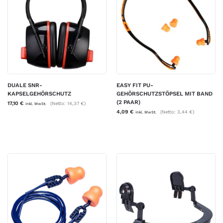
DUALE SNR-
EASY FIT PU-
KAPSELGEHÖRSCHUTZ
GEHÖRSCHUTZSTÖPSEL MIT BAND
(2 PAAR)
17,10
€
(Netto:
14,37
€
)
inkl. MwSt.
4,09
€
(Netto:
3,44
€
)
inkl. MwSt.