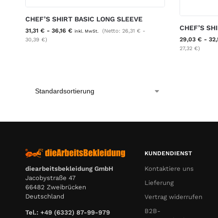
CHEF’S SHIRT BASIC LONG SLEEVE
CHEF’S SH
31,31
€
-
36,16
€
(Netto:
26,31
€
-
inkl. MwSt.
29,03
€
-
32
30,39
€
)
27,32
€
)
KUNDENDIENST
Kontaktiere uns
diearbeitsbekleidung GmbH
Jacobystraße 47
Lieferung
66482 Zweibrücken
Deutschland
Vertrag widerrufen
B2B-
Tel.: +49 (6332) 87-99-979