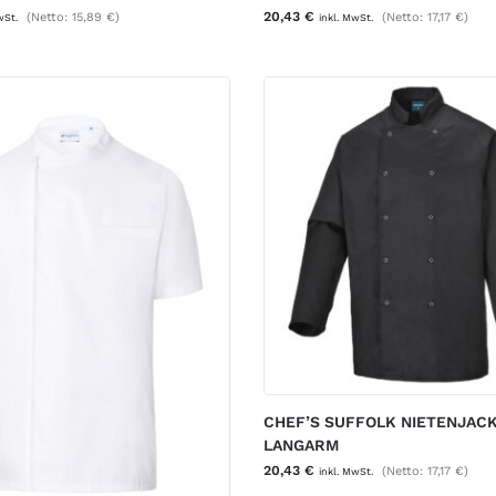
20,43
€
(Netto:
15,89
€
)
(Netto:
17,17
€
)
wSt.
inkl. MwSt.
CHEF’S SUFFOLK NIETENJAC
LANGARM
20,43
€
(Netto:
17,17
€
)
inkl. MwSt.