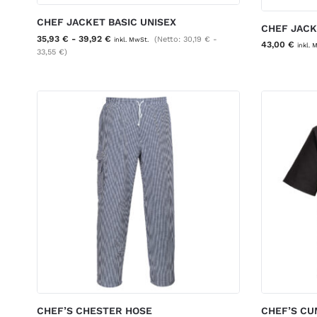
CHEF JACKET BASIC UNISEX
CHEF JACK
35,93
€
-
39,92
€
(Netto:
30,19
€
-
inkl. MwSt.
43,00
€
inkl. 
33,55
€
)
CHEF’S CHESTER HOSE
CHEF’S CU