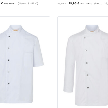
5
€
29,95
€
(Netto:
33,57
€
)
49,95
€
(Netto:
25
inkl. MwSt.
inkl. MwSt.