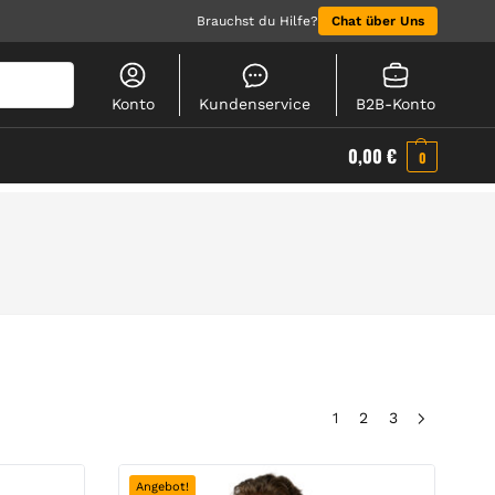
Brauchst du Hilfe?
Chat über Uns
Suchen
Konto
Kundenservice
B2B-Konto
0,00
€
0
1
2
3
Angebot!