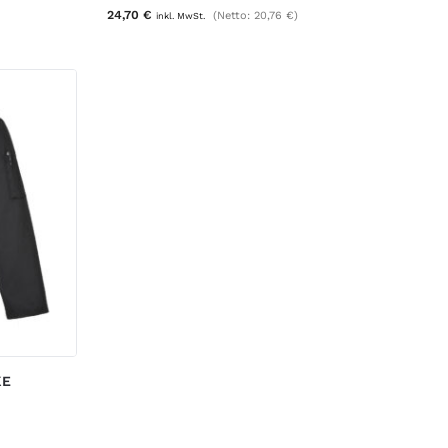
24,70
€
(Netto:
20,76
€
)
inkl. MwSt.
KE