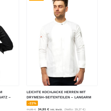
RM
LEICHTE KOCHJACKE HERREN MIT
SATZ –
DRYMESH-SEITENTEILEN – LANGARM
-22%
34,95
€
44,95
€
(Netto:
29,37
€
)
inkl. MwSt.