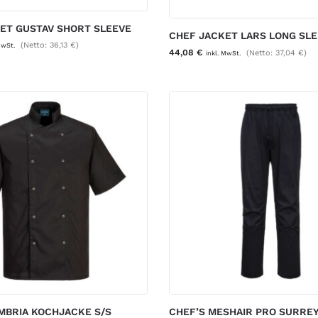
ET GUSTAV SHORT SLEEVE
CHEF JACKET LARS LONG SL
(Netto:
36,13
€
)
MwSt.
44,08
€
(Netto:
37,04
€
)
inkl. MwSt.
MBRIA KOCHJACKE S/S
CHEF’S MESHAIR PRO SURRE