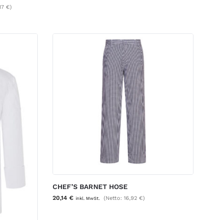
,17
€
)
CHEF’S BARNET HOSE
20,14
€
(Netto:
16,92
€
)
inkl. MwSt.