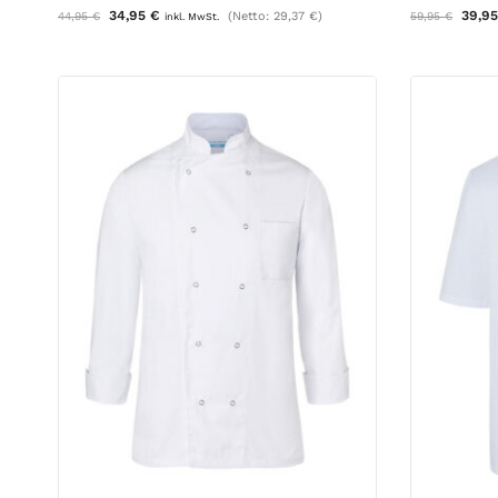
34,95
€
39,9
44,95
€
(Netto:
29,37
€
)
59,95
€
inkl. MwSt.