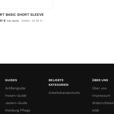
IRT BASIC SHORT SLEEVE
,51
€
(Netto:
24,39
€
-
inkl. MwSt.
GUIDES
BELIEBTE
ÜBER UNS
KATEGORIEN
Größenguide
Über uns
Arbeitshandschuhe
Hosen-Guide
Impressum
Jacken-Guide
Widerrufsbel
Kleidung Pflege
AGB