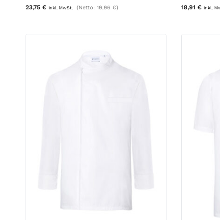
23,75
€
18,91
€
(Netto:
19,96
€
)
inkl. MwSt.
inkl. M