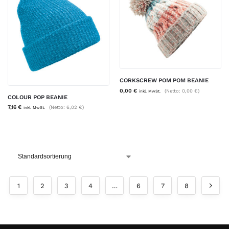
CORKSCREW POM POM BEANIE
0,00
€
(Netto:
0,00
€
)
inkl. MwSt.
COLOUR POP BEANIE
7,16
€
(Netto:
6,02
€
)
inkl. MwSt.
1
2
3
4
…
6
7
8