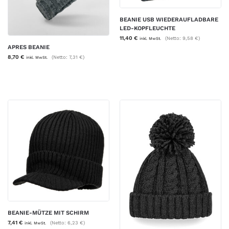
BEANIE USB WIEDERAUFLADBARE
LED-KOPFLEUCHTE
11,40
€
(Netto:
9,58
€
)
inkl. MwSt.
APRES BEANIE
8,70
€
(Netto:
7,31
€
)
inkl. MwSt.
BEANIE-MÜTZE MIT SCHIRM
7,41
€
(Netto:
6,23
€
)
inkl. MwSt.