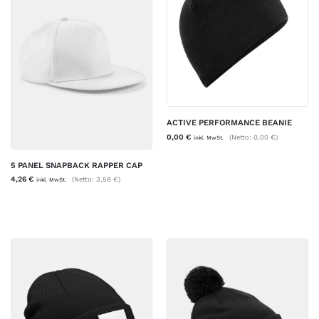
ACTIVE PERFORMANCE BEANIE
0,00
€
(Netto:
0,00
€
)
inkl. MwSt.
5 PANEL SNAPBACK RAPPER CAP
4,26
€
(Netto:
3,58
€
)
inkl. MwSt.