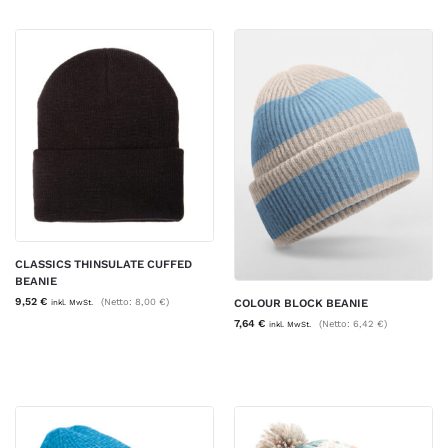
CLASSICS THINSULATE CUFFED
BEANIE
9,52
€
(Netto:
8,00
€
)
COLOUR BLOCK BEANIE
inkl. MwSt.
7,64
€
(Netto:
6,42
€
)
inkl. MwSt.