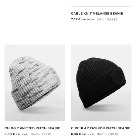
CABLE KNIT MELANGE BEANIE
7,87
€
(Netto:
6,61
€
)
inkl. MwSt.
CHUNKY KNITTED PATCH BEANIE
CIRCULAR FASHION PATCH BEANIE
8,89
€
6,06
€
(Netto:
7,47
€
)
(Netto:
5,09
€
)
inkl. MwSt.
inkl. MwSt.