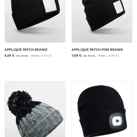
APPLIQUÉ PATCH BEANIE
APPLIQUÉ PATCH POM BEANIE
6,59
€
7,09
€
(Netto:
5,54
€
)
(Netto:
5,96
€
)
inkl. MwSt.
inkl. MwSt.