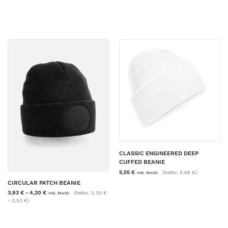
CLASSIC ENGINEERED DEEP
CUFFED BEANIE
5,55
€
(Netto:
4,66
€
)
inkl. MwSt.
CIRCULAR PATCH BEANIE
3,93
€
-
4,20
€
(Netto:
3,30
€
inkl. MwSt.
-
3,53
€
)