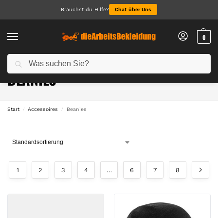
Brauchst du Hilfe?
Chat über Uns
0
Suchen
BEANIES
Start
Accessoires
Beanies
/
/
1
2
3
4
…
6
7
8