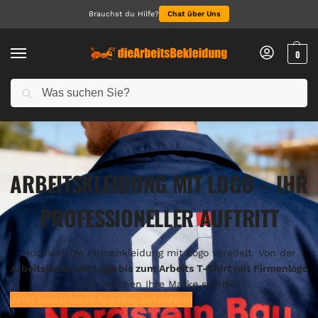
Brauchst du Hilfe?
Chat über Uns
0
Suchen
ARBEITSKLEIDUNG MIT LOGO – IHR
PROFESSIONELLER AUFTRITT
Hochwertige Firmenkleidung mit Logo veredelt. Von der
Arbeitsjacke mit Logo bis zum Arbeits T-Shirt mit Firmenlogo
– wir machen Ihre Marke sichtbar.
Jetzt kostenloses Angebot anfordern!