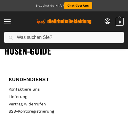
Brauchst du Hilfe?
Chat über Uns
0
Suchen
Start
Hosen-Guide
/
HOSEN-GUIDE
KUNDENDIENST
Kontaktiere uns
Lieferung
Vertrag widerrufen
B2B-Kontoregistrierung