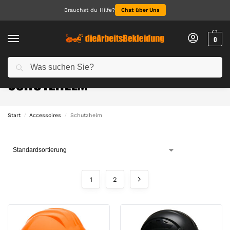
Brauchst du Hilfe?
Chat über Uns
0
Suchen
SCHUTZHELM
Start
Accessoires
Schutzhelm
/
/
1
2