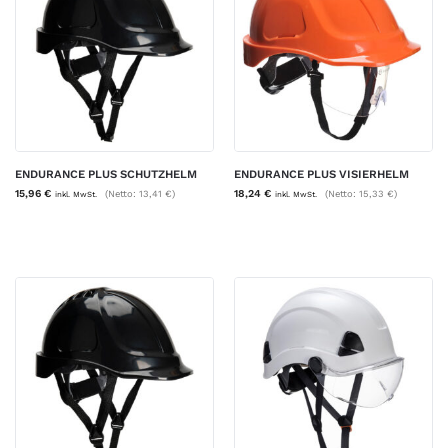
ENDURANCE PLUS SCHUTZHELM
ENDURANCE PLUS VISIERHELM
15,96
€
18,24
€
(Netto:
13,41
€
)
(Netto:
15,33
€
)
inkl. MwSt.
inkl. MwSt.