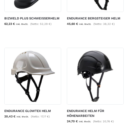
BIZWELD PLUS SCHWEISSERHELM
ENDURANCE BERGSTEIGER HELM
62,23
€
45,60
€
(Netto:
52,29
€
)
(Netto:
38,32
€
)
inkl. MwSt.
inkl. MwSt.
ENDURANCE GLOWTEX HELM
ENDURANCE HELM FÜR
HÖHENARBEITEN
20,43
€
(Netto:
17,17
€
)
inkl. MwSt.
24,70
€
(Netto:
20,76
€
)
inkl. MwSt.