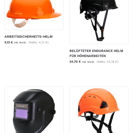
ARBEITSSICHERHEITS-HELM
5,13
€
(Netto:
4,31
€
)
inkl. MwSt.
BELÜFTETER ENDURANCE HELM
FÜR HÖHENARBEITEN
24,70
€
(Netto:
20,76
€
)
inkl. MwSt.