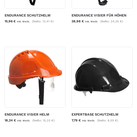
ENDURANCE SCHUTZHELM
ENDURANCE VISIER FÜR HÖHEN
15,96
€
28,98
€
(Netto:
13,41
€
)
(Netto:
24,35
€
)
inkl. MwSt.
inkl. MwSt.
ENDURANCE VISIER HELM
EXPERTBASE SCHUTZHELM
18,24
€
7,79
€
(Netto:
15,33
€
)
(Netto:
6,55
€
)
inkl. MwSt.
inkl. MwSt.