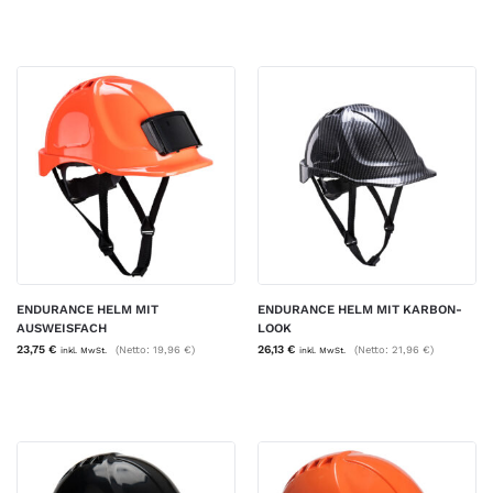
ENDURANCE HELM MIT
ENDURANCE HELM MIT KARBON-
AUSWEISFACH
LOOK
23,75
€
26,13
€
(Netto:
19,96
€
)
(Netto:
21,96
€
)
inkl. MwSt.
inkl. MwSt.