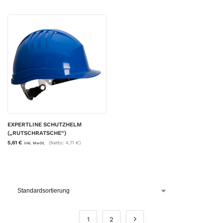
EXPERTLINE SCHUTZHELM
(„RUTSCHRATSCHE“)
5,61
€
(Netto:
4,71
€
)
inkl. MwSt.
1
2