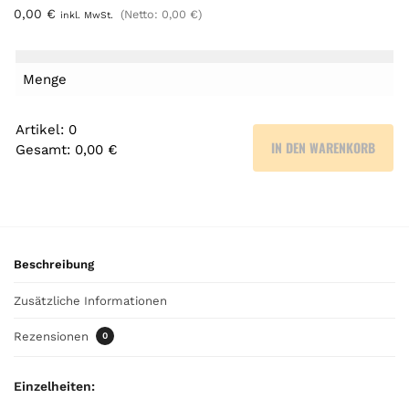
0,00
€
(Netto:
0,00
€
)
inkl. MwSt.
Menge
Artikel
:
0
IN DEN WARENKORB
Gesamt
:
0,00 €
0
A
r
t
i
Beschreibung
k
e
Zusätzliche Informationen
l
.
Rezensionen
0
Y
o
Einzelheiten:
u