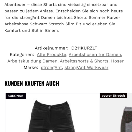
Abenteuer – diese Shorts sind vielseitig einsetzbar und
passen zu jedem Anlass. Entscheiden Sie sich noch heute
für die strongAnt Damen leichtes Shorts Sommer Kurze-
Arbeitshose Schwarz Stretch Slim Fit und erleben Sie
Komfort und Stil in Einem.
Artikelnummer:
D211KURZLT
Kategorien:
Alle Produkte
,
Arbeitshosen für Damen
,
Arbeitskleidung Damen
,
Arbeitsshorts & Shorts
,
Hosen
Marke:
strongAnt
,
strongAnt Workwear
KUNDEN KAUFTEN AUCH
power Stretch
power Stretch
SORONA®
SORONA®