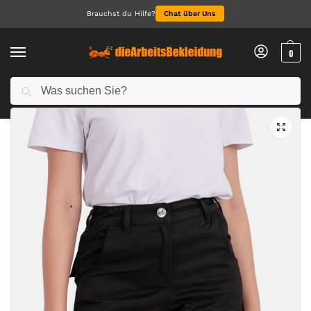
Brauchst du Hilfe?
Chat über Uns
0
Suchen
Start
Arbeitskleidung Damen
Arbeitshosen für Damen
Damen leichtes Shorts Sommer Kurze-Arbeitshose Schwarz Stretch Slim Fit
/
/
/