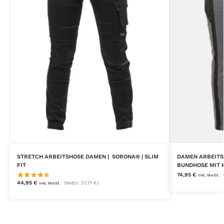
STRETCH ARBEITSHOSE DAMEN | SORONA® | SLIM
DAMEN ARBEITS
FIT
BUNDHOSE MIT 
74,95
€
inkl. MwSt.
44,95
€
(Netto:
37,77
€
)
inkl. MwSt.