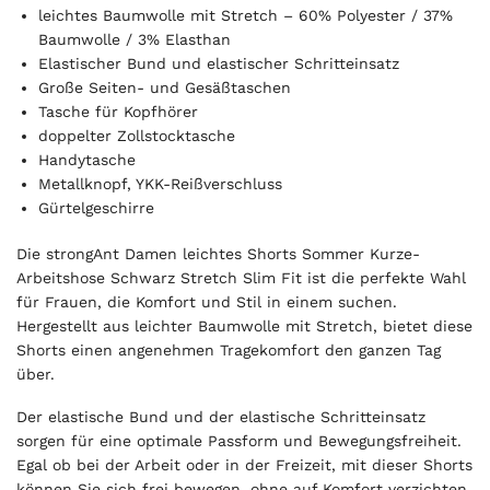
r
leichtes Baumwolle mit Stretch – 60% Polyester / 37%
t
Baumwolle / 3% Elasthan
o
Elastischer Bund und elastischer Schritteinsatz
t
Große Seiten- und Gesäßtaschen
a
Tasche für Kopfhörer
l
doppelter Zollstocktasche
i
Handytasche
s
Metallknopf, YKK-Reißverschluss
0
Gürtelgeschirre
,
0
Die strongAnt Damen leichtes Shorts Sommer Kurze-
0
Arbeitshose Schwarz Stretch Slim Fit ist die perfekte Wahl
für Frauen, die Komfort und Stil in einem suchen.
€
Hergestellt aus leichter Baumwolle mit Stretch, bietet diese
Shorts einen angenehmen Tragekomfort den ganzen Tag
über.
Der elastische Bund und der elastische Schritteinsatz
sorgen für eine optimale Passform und Bewegungsfreiheit.
Egal ob bei der Arbeit oder in der Freizeit, mit dieser Shorts
können Sie sich frei bewegen, ohne auf Komfort verzichten