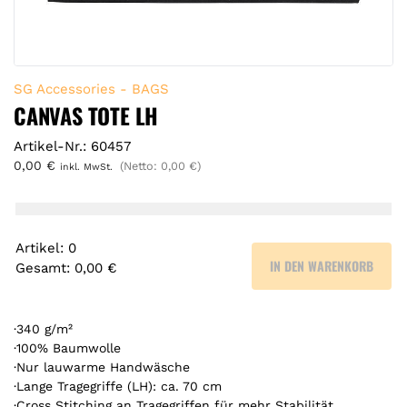
SG Accessories - BAGS
CANVAS TOTE LH
Artikel-Nr.: 60457
0,00
€
(Netto:
0,00
€
)
inkl. MwSt.
Artikel
:
0
IN DEN WARENKORB
Gesamt
:
0,00 €
0
A
r
·340 g/m²
t
·100% Baumwolle
·Nur lauwarme Handwäsche
i
·Lange Tragegriffe (LH): ca. 70 cm
k
·Cross Stitching an Tragegriffen für mehr Stabilität