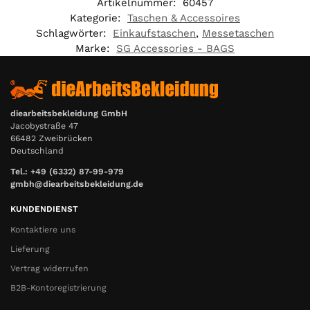
Artikelnummer:
60457
Kategorie:
Taschen & Accessoires
Schlagwörter:
Einkaufstaschen
,
Messetaschen
Marke:
SG Accessories - BAGS
diearbeitsbekleidung GmbH
Jacobystraße 47
66482 Zweibrücken
Deutschland
Tel.: +49 (6332) 87-99-979
gmbh@diearbeitsbekleidung.de
KUNDENDIENST
Kontaktiere uns
Lieferung
Vertrag widerrufen
B2B-Kontoregistrierung