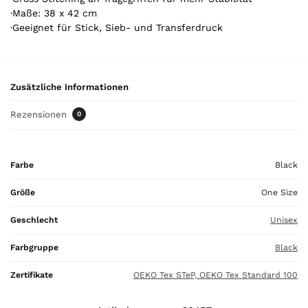
e
·Maße: 38 x 42 cm
l
·Geeignet für Stick, Sieb- und Transferdruck
.
Y
o
u
Zusätzliche Informationen
r
t
Rezensionen
0
o
t
a
Farbe
Black
l
i
Größe
One Size
s
0
Geschlecht
Unisex
,
0
Farbgruppe
Black
0
Zertifikate
OEKO Tex STeP, OEKO Tex Standard 100
€