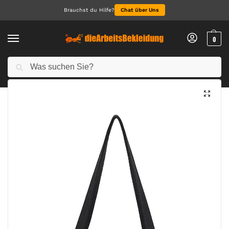
Brauchst du Hilfe?
Chat über Uns
0
Suchen
Start
Accessoires
Taschen & Accessoires
Canvas Tote LH
/
/
/