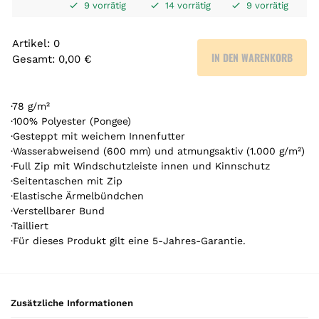
9 vorrätig
14 vorrätig
9 vorrätig
Artikel
:
0
IN DEN WARENKORB
Gesamt
:
0,00 €
0
A
r
·78 g/m²
t
·100% Polyester (Pongee)
·Gesteppt mit weichem Innenfutter
i
·Wasserabweisend (600 mm) und atmungsaktiv (1.000 g/m²)
k
·Full Zip mit Windschutzleiste innen und Kinnschutz
e
·Seitentaschen mit Zip
l
·Elastische Ärmelbündchen
.
·Verstellbarer Bund
Y
·Tailliert
o
·Für dieses Produkt gilt eine 5-Jahres-Garantie.
u
r
t
o
Zusätzliche Informationen
t