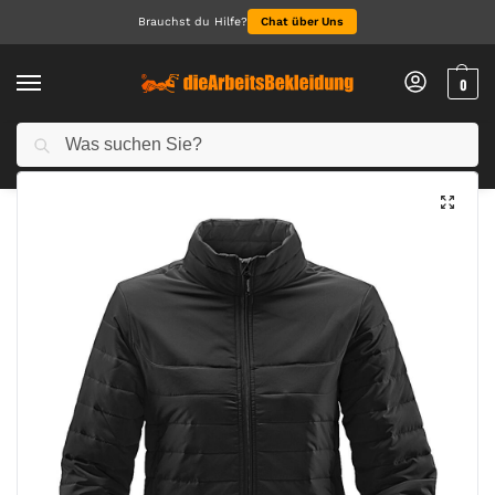
Brauchst du Hilfe?
Chat über Uns
0
Suchen
Start
Arbeitskleidung Damen
Jacken für Damen
Women’s Nautilus Thermal Jacket
/
/
/