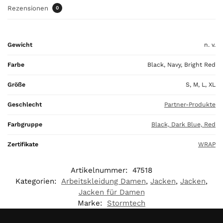
a
Rezensionen
0
l
i
s
Gewicht
n. v.
0
,
Farbe
Black, Navy, Bright Red
0
0
Größe
S, M, L, XL
€
Geschlecht
Partner-Produkte
Farbgruppe
Black, Dark Blue, Red
Zertifikate
WRAP
Artikelnummer:
47518
Kategorien:
Arbeitskleidung Damen
,
Jacken
,
Jacken
,
Jacken für Damen
Marke:
Stormtech