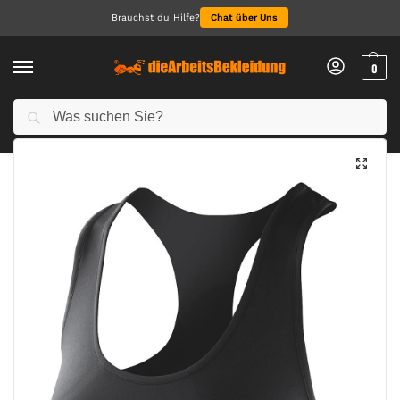
Brauchst du Hilfe?
Chat über Uns
0
Suchen
Start
Sport & Freizeit
Women’s Impact Softex® Crop Top
/
/