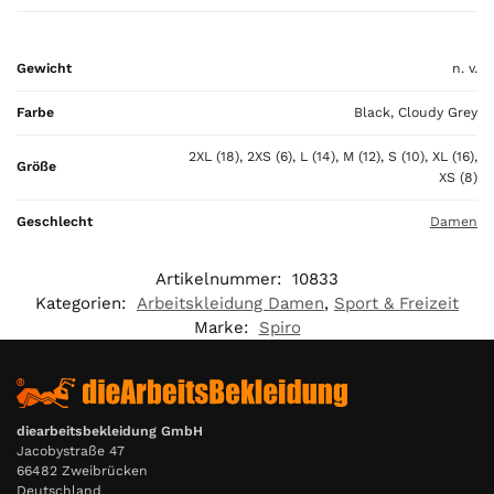
a
l
i
Gewicht
n. v.
s
0
Farbe
Black, Cloudy Grey
,
0
2XL (18), 2XS (6), L (14), M (12), S (10), XL (16),
Größe
0
XS (8)
€
Geschlecht
Damen
Artikelnummer:
10833
Kategorien:
Arbeitskleidung Damen
,
Sport & Freizeit
Marke:
Spiro
diearbeitsbekleidung GmbH
Jacobystraße 47
66482 Zweibrücken
Deutschland