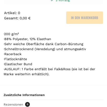
3 vorrätig
Artikel
:
0
IN DEN WARENKORB
Gesamt
:
0,00 €
0
A
r
·200 g/m²
t
·88% Polyester, 12% Elasthan
·Sehr weiche Oberfläche dank Carbon-Bürstung
i
·Schnelltrocknend (Veredelung) und atmungsaktiv
k
·Racerback
e
·Flatlocknähte
l
·Elastischer Bund
.
·AUSLAUF: 1 Farbe entfällt bei Falk&Ross (sie ist bei der
Y
Marke weiterhin erhältlich).
o
u
r
t
Zusätzliche Informationen
o
t
Rezensionen
0