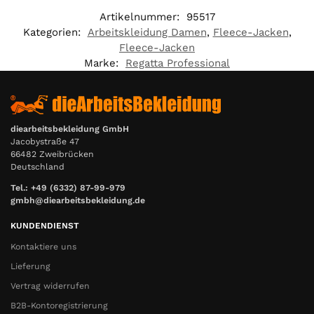
Artikelnummer:
95517
Kategorien:
Arbeitskleidung Damen
,
Fleece-Jacken
,
Fleece-Jacken
Marke:
Regatta Professional
diearbeitsbekleidung GmbH
Jacobystraße 47
66482 Zweibrücken
Deutschland
Tel.: +49 (6332) 87-99-979
gmbh@diearbeitsbekleidung.de
KUNDENDIENST
Kontaktiere uns
Lieferung
Vertrag widerrufen
B2B-Kontoregistrierung