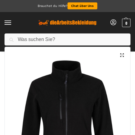
Brauchst du Hilfe?
Chat über Uns
0
Suchen
Start
Alle Jacken
Fleece-Jacken
Women’s Honestly Made Recycled Full Zip Fleece
/
/
/