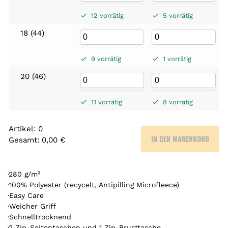
12 vorrätig
5 vorrätig
18 (44)
9 vorrätig
1 vorrätig
20 (46)
11 vorrätig
8 vorrätig
Artikel
:
0
IN DEN WARENKORB
Gesamt
:
0,00 €
0
A
r
·280 g/m²
t
·100% Polyester (recycelt, Antipilling Microfleece)
·Easy Care
i
·Weicher Griff
k
·Schnelltrocknend
e
·2 Zip-Seitentaschen und 1 Zip-Brusttasche