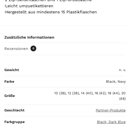
l
·Leicht umzuetikettieren
.
·Hergestellt aus mindestens 15 Plastikflaschen
Y
o
u
r
Zusätzliche Informationen
t
o
Rezensionen
0
t
a
l
Gewicht
n. v.
i
s
Farbe
Black, Navy
0
,
10 (36), 12 (38), 14 (40), 16 (42), 18 (44), 20
Größe
0
(46)
0
Geschlecht
Partner-Produkte
€
Farbgruppe
Black, Dark Blue