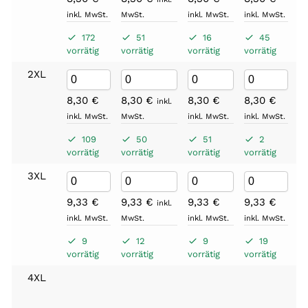
inkl. MwSt.
MwSt.
inkl. MwSt.
inkl. MwSt.
in
172
51
16
45
vorrätig
vorrätig
vorrätig
vorrätig
vo
2XL
8,30
€
8,30
€
8,30
€
8,30
€
8
inkl.
inkl. MwSt.
MwSt.
inkl. MwSt.
inkl. MwSt.
in
109
50
51
2
vorrätig
vorrätig
vorrätig
vorrätig
vo
3XL
9,33
€
9,33
€
9,33
€
9,33
€
9
inkl.
inkl. MwSt.
MwSt.
inkl. MwSt.
inkl. MwSt.
in
9
12
9
19
vorrätig
vorrätig
vorrätig
vorrätig
vo
4XL