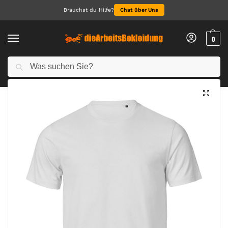
Brauchst du Hilfe?
Chat über Uns
0
Suchen
Start
NEU 2026
UNLABELED Luxury Tee
/
/