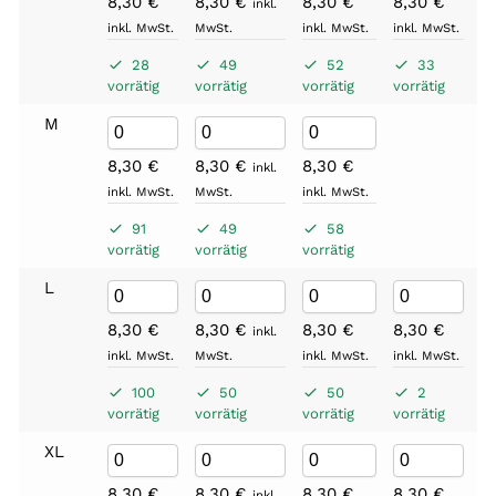
8,30
€
8,30
€
8,30
€
8,30
€
8
inkl.
inkl. MwSt.
MwSt.
inkl. MwSt.
inkl. MwSt.
in
28
49
52
33
vorrätig
vorrätig
vorrätig
vorrätig
vo
M
8,30
€
8,30
€
8,30
€
8
inkl.
inkl. MwSt.
MwSt.
inkl. MwSt.
in
91
49
58
vorrätig
vorrätig
vorrätig
vo
L
8,30
€
8,30
€
8,30
€
8,30
€
8
inkl.
inkl. MwSt.
MwSt.
inkl. MwSt.
inkl. MwSt.
in
100
50
50
2
vorrätig
vorrätig
vorrätig
vorrätig
vo
XL
8,30
€
8,30
€
8,30
€
8,30
€
8
inkl.