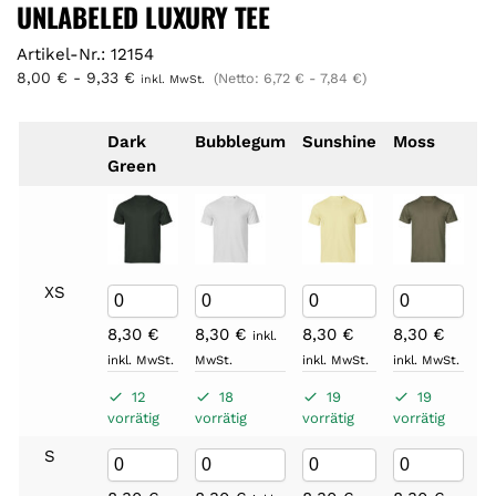
UNLABELED LUXURY TEE
Artikel-Nr.: 12154
8,00
€
-
9,33
€
(Netto:
6,72
€
-
7,84
€
)
inkl. MwSt.
Dark
Bubblegum
Sunshine
Moss
M
Green
B
XS
8,30
€
8,30
€
8,30
€
8,30
€
8
inkl.
inkl. MwSt.
MwSt.
inkl. MwSt.
inkl. MwSt.
in
12
18
19
19
vorrätig
vorrätig
vorrätig
vorrätig
vo
S