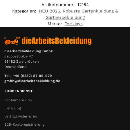
Artikelnummer:
12154
Kategorien:
NEU 2026
,
Robuste Gartenkleidung &
Gärtnerbekleidung
Marke:
Tee Jays
diearbeitsbekleidung GmbH
Jacobystraße 47
66482 Zweibrücken
Deutschland
Tel.: +49 (6332) 87-99-979
gmbh@diearbeitsbekleidung.de
KUNDENDIENST
Kontaktiere uns
Lieferung
Vertrag widerrufen
B2B-Kontoregistrierung