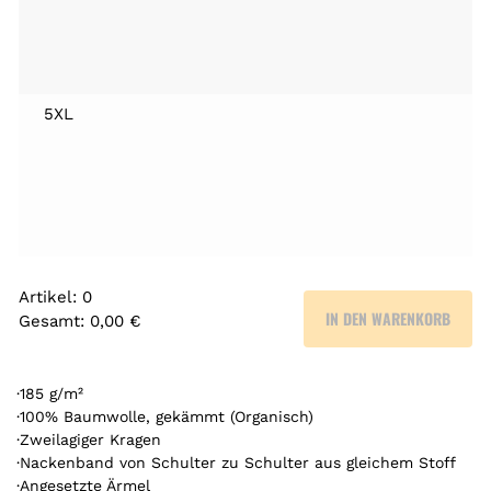
5XL
Artikel
:
0
IN DEN WARENKORB
Gesamt
:
0,00 €
0
A
r
·185 g/m²
t
·100% Baumwolle, gekämmt (Organisch)
·Zweilagiger Kragen
i
·Nackenband von Schulter zu Schulter aus gleichem Stoff
k
·Angesetzte Ärmel
e