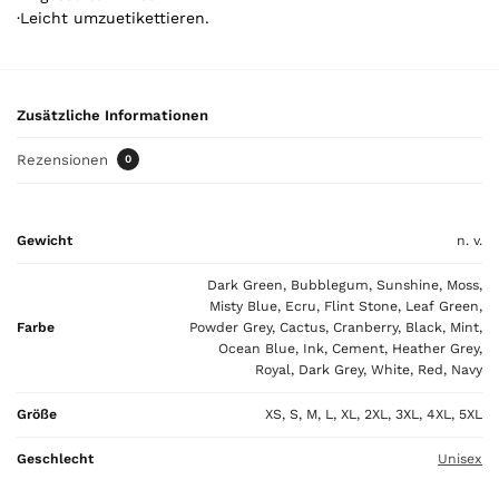
·Leicht umzuetikettieren.
l
.
Y
o
Zusätzliche Informationen
u
r
Rezensionen
0
t
o
t
Gewicht
n. v.
a
l
Dark Green, Bubblegum, Sunshine, Moss,
i
Misty Blue, Ecru, Flint Stone, Leaf Green,
s
Farbe
Powder Grey, Cactus, Cranberry, Black, Mint,
0
Ocean Blue, Ink, Cement, Heather Grey,
,
Royal, Dark Grey, White, Red, Navy
0
0
Größe
XS, S, M, L, XL, 2XL, 3XL, 4XL, 5XL
Geschlecht
Unisex
€