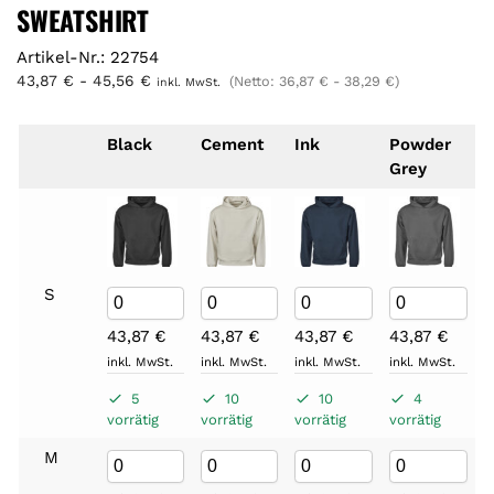
SWEATSHIRT
Artikel-Nr.: 22754
43,87
€
-
45,56
€
(Netto:
36,87
€
-
38,29
€
)
inkl. MwSt.
Black
Cement
Ink
Powder
Grey
S
43,87
€
43,87
€
43,87
€
43,87
€
inkl. MwSt.
inkl. MwSt.
inkl. MwSt.
inkl. MwSt.
5
10
10
4
vorrätig
vorrätig
vorrätig
vorrätig
M