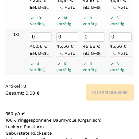
43,87
€
43,87
€
43,87
€
43,87
€
inkl. MwSt.
inkl. MwSt.
inkl. MwSt.
inkl. MwSt.
10
14
3
5
vorrätig
vorrätig
vorrätig
vorrätig
3XL
45,56
€
45,56
€
45,56
€
45,56
€
inkl. MwSt.
inkl. MwSt.
inkl. MwSt.
inkl. MwSt.
4
10
9
8
vorrätig
vorrätig
vorrätig
vorrätig
Artikel
:
0
IN DEN WARENKORB
Gesamt
:
0,00 €
0
A
r
·350 g/m²
t
·100% ringgesponnene Baumwolle (Organisch)
·Lockere Passform
i
·Gebürstete Rückseite
k