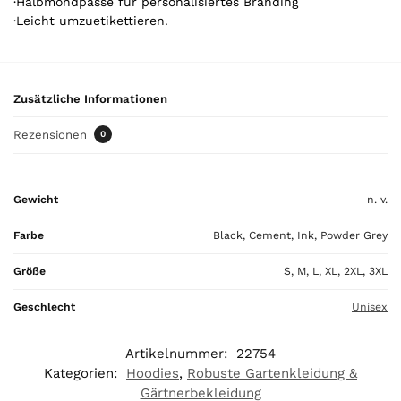
·Halbmondpasse für personalisiertes Branding
e
·Leicht umzuetikettieren.
l
.
Y
o
Zusätzliche Informationen
u
r
Rezensionen
0
t
o
t
Gewicht
n. v.
a
l
Farbe
Black, Cement, Ink, Powder Grey
i
s
Größe
S, M, L, XL, 2XL, 3XL
0
,
Geschlecht
Unisex
0
0
Artikelnummer:
22754
Kategorien:
Hoodies
,
Robuste Gartenkleidung &
€
Gärtnerbekleidung