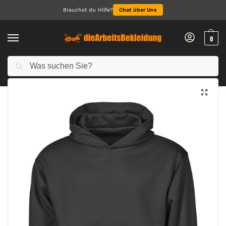
Brauchst du Hilfe?
Chat über Uns
0
Suchen
Start
Oberteile
Hoodies
UNLABELED Heavy Loose Fit Hooded Sweatshirt
/
/
/