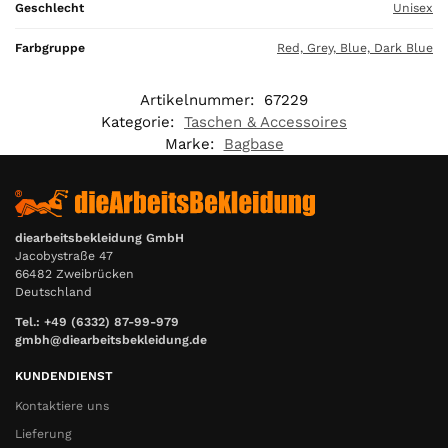
Geschlecht
Unisex
Farbgruppe
Red, Grey, Blue, Dark Blue
Artikelnummer:
67229
Kategorie:
Taschen & Accessoires
Marke:
Bagbase
diearbeitsbekleidung GmbH
Jacobystraße 47
66482 Zweibrücken
Deutschland
Tel.: +49 (6332) 87-99-979
gmbh@diearbeitsbekleidung.de
KUNDENDIENST
Kontaktiere uns
Lieferung