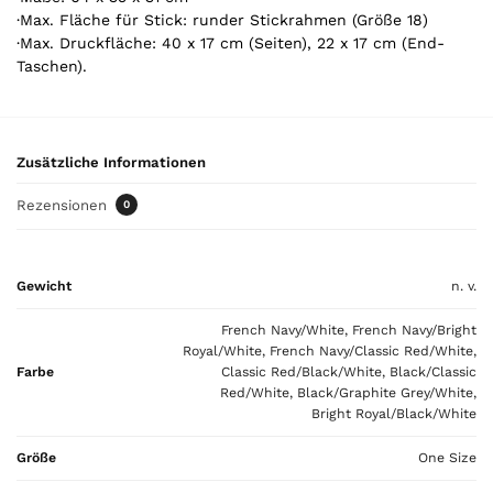
Y
·Max. Fläche für Stick: runder Stickrahmen (Größe 18)
o
·Max. Druckfläche: 40 x 17 cm (Seiten), 22 x 17 cm (End-
u
Taschen).
r
t
o
t
Zusätzliche Informationen
a
l
Rezensionen
0
i
s
0
Gewicht
n. v.
,
0
French Navy/White, French Navy/Bright
0
Royal/White, French Navy/Classic Red/White,
Farbe
Classic Red/Black/White, Black/Classic
€
Red/White, Black/Graphite Grey/White,
Bright Royal/Black/White
Größe
One Size