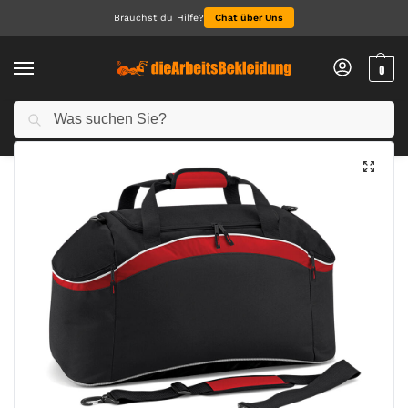
Brauchst du Hilfe?
Chat über Uns
0
Suchen
Start
Accessoires
Taschen & Accessoires
Teamwear Holdall
/
/
/