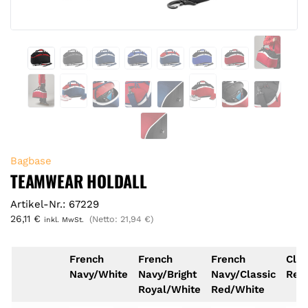
Bagbase
TEAMWEAR HOLDALL
Artikel-Nr.: 67229
26,11
€
(Netto:
21,94
€
)
inkl. MwSt.
French
French
French
Clas
Navy/White
Navy/Bright
Navy/Classic
Red
Royal/White
Red/White