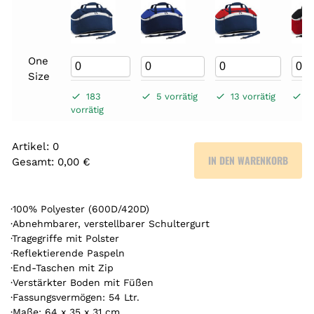
One
Size
183
5 vorrätig
13 vorrätig
4
vorrätig
Artikel
:
0
IN DEN WARENKORB
Gesamt
:
0,00 €
0
A
r
·100% Polyester (600D/420D)
t
·Abnehmbarer, verstellbarer Schultergurt
·Tragegriffe mit Polster
i
·Reflektierende Paspeln
k
·End-Taschen mit Zip
e
·Verstärkter Boden mit Füßen
l
·Fassungsvermögen: 54 Ltr.
.
·Maße: 64 x 35 x 31 cm