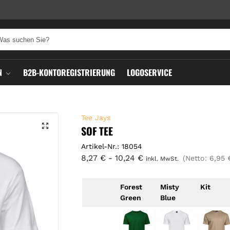
N
B2B-KONTOREGISTRIERUNG
LOGOSERVICE
Tee Jays
SOF TEE
Artikel-Nr.: 18054
8,27
€
-
10,24
€
(Netto:
6,95
inkl. MwSt.
Forest
Misty
Kit
Green
Blue