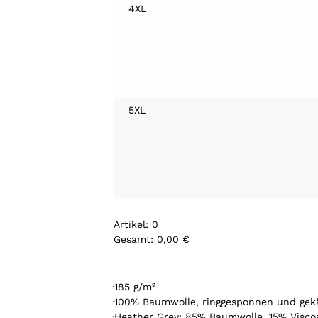
4XL
5XL
Artikel
:
0
Gesamt
:
0,00 €
0
A
r
·185 g/m²
t
·100% Baumwolle, ringgesponnen und ge
i
·Heather Grey: 85% Baumwolle, 15% Visco