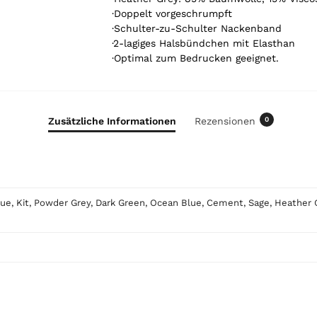
k
·Doppelt vorgeschrumpft
e
·Schulter-zu-Schulter Nackenband
l
·2-lagiges Halsbündchen mit Elasthan
.
·Optimal zum Bedrucken geeignet.
Y
o
u
r
Zusätzliche Informationen
Rezensionen
0
t
o
t
a
l
ue, Kit, Powder Grey, Dark Green, Ocean Blue, Cement, Sage, Heather Gr
i
s
0
,
0
0
€