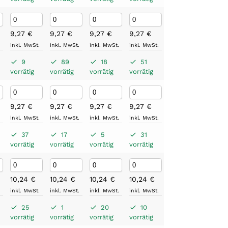
9,27
€
9,27
€
9,27
€
9,27
€
9,27
€
9,27
.
inkl. MwSt.
inkl. MwSt.
inkl. MwSt.
inkl. MwSt.
inkl. MwSt.
inkl. M
9
89
18
51
45
4
vorrätig
vorrätig
vorrätig
vorrätig
vorrätig
vorrät
9,27
€
9,27
€
9,27
€
9,27
€
9,27
€
9,27
.
inkl. MwSt.
inkl. MwSt.
inkl. MwSt.
inkl. MwSt.
inkl. MwSt.
inkl. M
37
17
5
31
16
2
vorrätig
vorrätig
vorrätig
vorrätig
vorrätig
vorrät
10,24
€
10,24
€
10,24
€
10,24
€
10,24
€
10,2
.
inkl. MwSt.
inkl. MwSt.
inkl. MwSt.
inkl. MwSt.
inkl. MwSt.
inkl. M
25
1
20
10
11
3
vorrätig
vorrätig
vorrätig
vorrätig
vorrätig
vorrät