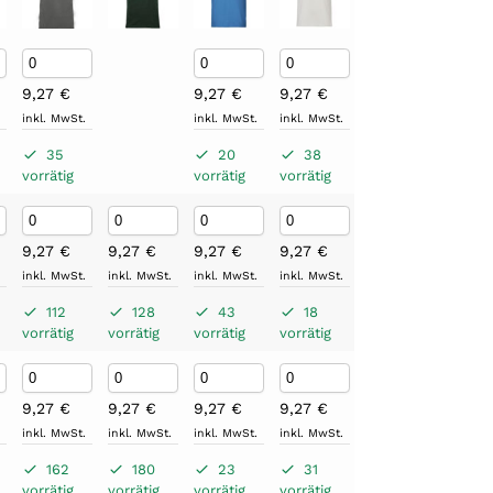
9,27
€
9,27
€
9,27
€
9,27
€
9,27
.
inkl. MwSt.
inkl. MwSt.
inkl. MwSt.
inkl. MwSt.
inkl. M
35
20
38
60
2
vorrätig
vorrätig
vorrätig
vorrätig
vorrät
9,27
€
9,27
€
9,27
€
9,27
€
9,27
€
9,27
.
inkl. MwSt.
inkl. MwSt.
inkl. MwSt.
inkl. MwSt.
inkl. MwSt.
inkl. M
112
128
43
18
16
11
vorrätig
vorrätig
vorrätig
vorrätig
vorrätig
vorrät
9,27
€
9,27
€
9,27
€
9,27
€
9,27
€
9,27
.
inkl. MwSt.
inkl. MwSt.
inkl. MwSt.
inkl. MwSt.
inkl. MwSt.
inkl. M
162
180
23
31
32
10
vorrätig
vorrätig
vorrätig
vorrätig
vorrätig
vorrät