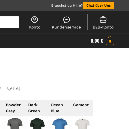
Brauchst du Hilfe?
Chat über Uns
Suchen
Konto
Kundenservice
B2B-Konto
0,00
€
0
€
-
8,61
€
)
Powder
Dark
Ocean
Cement
Sage
Heat
Grey
Green
Blue
Grey