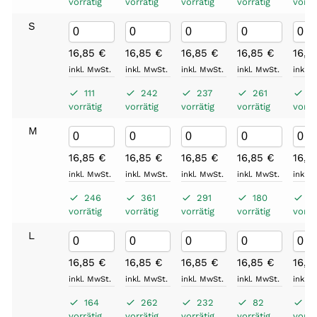
vorrätig
vorrätig
vorrätig
vorrätig
vorrä
S
16,85
€
16,85
€
16,85
€
16,85
€
16,8
inkl. MwSt.
inkl. MwSt.
inkl. MwSt.
inkl. MwSt.
inkl. 
111
242
237
261
2
vorrätig
vorrätig
vorrätig
vorrätig
vorrä
M
16,85
€
16,85
€
16,85
€
16,85
€
16,8
inkl. MwSt.
inkl. MwSt.
inkl. MwSt.
inkl. MwSt.
inkl. 
246
361
291
180
2
vorrätig
vorrätig
vorrätig
vorrätig
vorrä
L
16,85
€
16,85
€
16,85
€
16,85
€
16,8
inkl. MwSt.
inkl. MwSt.
inkl. MwSt.
inkl. MwSt.
inkl. 
164
262
232
82
2
vorrätig
vorrätig
vorrätig
vorrätig
vorrä