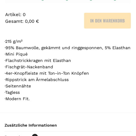
Artikel
:
0
IN DEN WARENKORB
Gesamt
:
0,00 €
0
A
r
·215 g/m²
t
·95% Baumwolle, gekämmt und ringgesponnen, 5% Elasthan
·Mini Piqué
i
·Flachstrickkragen mit Elasthan
k
·Fischgrät-Nackenband
e
·4er-Knopfleiste mit Ton-in-Ton Knöpfen
l
·Rippstrick am Ärmelabschluss
.
·Seitennähte
Y
·Tagless
o
·Modern Fit.
u
r
t
o
Zusätzliche Informationen
t
a