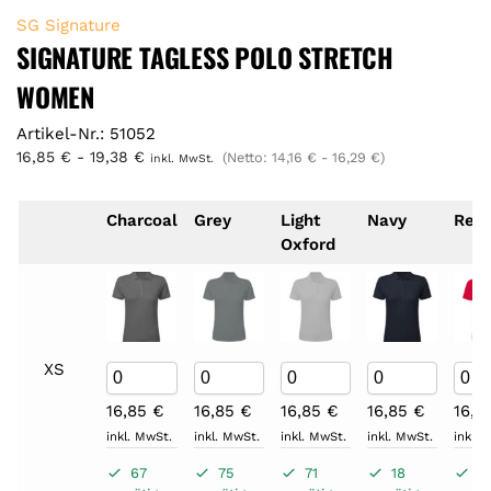
SG Signature
SIGNATURE TAGLESS POLO STRETCH
WOMEN
Artikel-Nr.: 51052
16,85
€
-
19,38
€
(Netto:
14,16
€
-
16,29
€
)
inkl. MwSt.
Charcoal
Grey
Light
Navy
Red
Oxford
XS
16,85
€
16,85
€
16,85
€
16,85
€
16,8
inkl. MwSt.
inkl. MwSt.
inkl. MwSt.
inkl. MwSt.
inkl. 
67
75
71
18
6