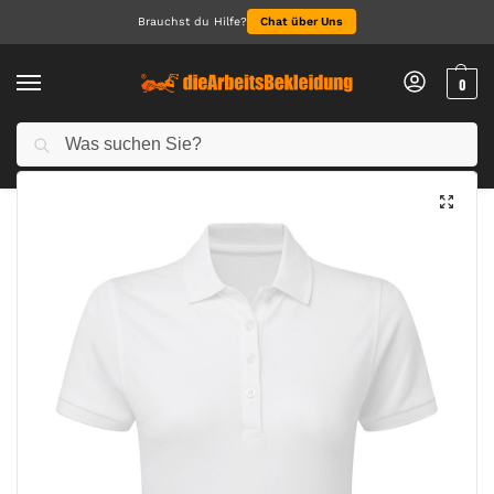
Brauchst du Hilfe?
Chat über Uns
0
Suchen
Start
Arbeitskleidung Herren
Polo für Herren
Signature Tagless Polo Stretch Women
/
/
/