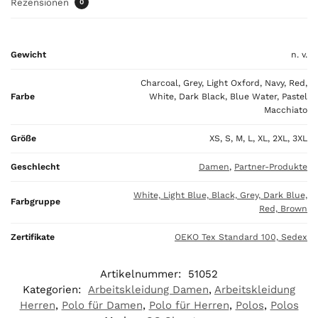
Rezensionen
0
l
i
s
Gewicht
n. v.
0
,
Charcoal, Grey, Light Oxford, Navy, Red,
0
Farbe
White, Dark Black, Blue Water, Pastel
0
Macchiato
€
Größe
XS, S, M, L, XL, 2XL, 3XL
Geschlecht
Damen
,
Partner-Produkte
White, Light Blue, Black, Grey, Dark Blue,
Farbgruppe
Red, Brown
Zertifikate
OEKO Tex Standard 100, Sedex
Artikelnummer:
51052
Kategorien:
Arbeitskleidung Damen
,
Arbeitskleidung
Herren
,
Polo für Damen
,
Polo für Herren
,
Polos
,
Polos