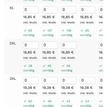
XL
16,85
€
16,85
€
16,85
€
16,85
€
16,8
inkl. MwSt.
inkl. MwSt.
inkl. MwSt.
inkl. MwSt.
inkl. 
65
137
136
85
11
vorrätig
vorrätig
vorrätig
vorrätig
vorrä
2XL
16,85
€
16,85
€
16,85
€
16,8
inkl. MwSt.
inkl. MwSt.
inkl. MwSt.
inkl. 
38
46
56
3
vorrätig
vorrätig
vorrätig
vorrä
3XL
19,38
€
19,38
€
19,38
€
19,38
€
19,3
inkl. MwSt.
inkl. MwSt.
inkl. MwSt.
inkl. MwSt.
inkl. 
60
46
43
24
4
vorrätig
vorrätig
vorrätig
vorrätig
vorrä