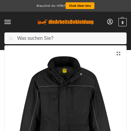
Brauchst du Hilfe?
Chat über Uns
0
Suchen
Start
Alle Jacken
Jacken
Shelter PRO Jacket
/
/
/