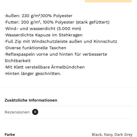
0
A
r
·Außen: 230 g/m²,100% Polyester
t
·Futter: 200 g/m², 100% Polyester (stark gefüttert)
·Wind- und wasserdicht (5.000 mm)
i
·Wasserdichte Kapuze im Stehkragen
k
·Full Zip mit Windschutzleiste außen und Kinnschutz
e
·Diverse funktionelle Taschen
l
·Reflexpaspeln vorne und hinten für verbesserte
.
Sichtbarkeit
Y
·Mit Klett verstellbare Ärmelbündchen
o
·Hinten länger geschnitten.
u
r
t
o
Zusätzliche Informationen
t
a
Rezensionen
0
l
i
s
Farbe
Black, Navy, Dark Grey
0