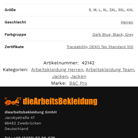
,
Größe
S, M, L, XL, 2XL, 3XL, 4XL
0
0
Geschlecht
Herren
€
Farbgruppe
Dark Blue, Black, Grey
Zertifikate
Traceability, OEKO Tex Standard 100
Artikelnummer:
42142
Kategorien:
Arbeitskleidung Herren
,
Arbeitskleidung Team
,
Jacken
,
Jacken
Marke:
B&C Pro
diearbeitsbekleidung GmbH
Jacobystraße 47
66482 Zweibrücken
Deutschland