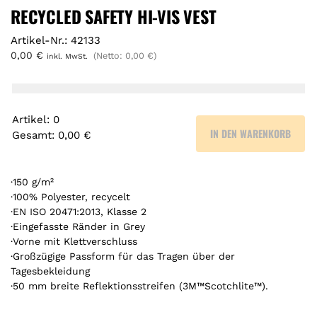
RECYCLED SAFETY HI-VIS VEST
Artikel-Nr.: 42133
0,00
€
(Netto:
0,00
€
)
inkl. MwSt.
Artikel
:
0
IN DEN WARENKORB
Gesamt
:
0,00 €
0
A
r
·150 g/m²
t
·100% Polyester, recycelt
·EN ISO 20471:2013, Klasse 2
i
·Eingefasste Ränder in Grey
k
·Vorne mit Klettverschluss
e
·Großzügige Passform für das Tragen über der
l
Tagesbekleidung
.
·50 mm breite Reflektionsstreifen (3M™Scotchlite™).
Y
o