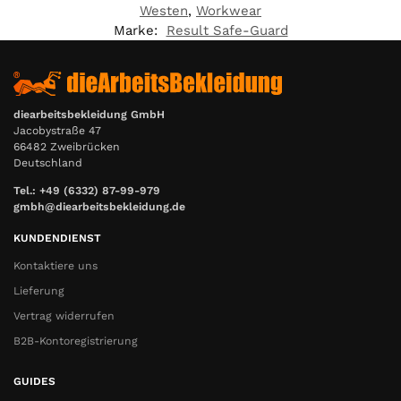
Westen
,
Workwear
Marke:
Result Safe-Guard
diearbeitsbekleidung GmbH
Jacobystraße 47
66482 Zweibrücken
Deutschland
Tel.: +49 (6332) 87-99-979
gmbh@diearbeitsbekleidung.de
KUNDENDIENST
Kontaktiere uns
Lieferung
Vertrag widerrufen
B2B-Kontoregistrierung
GUIDES