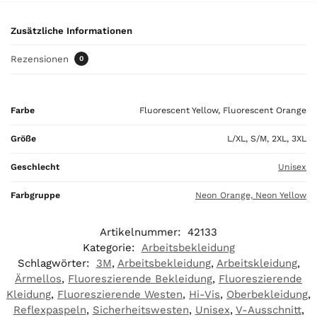
u
r
Zusätzliche Informationen
t
o
Rezensionen
0
t
a
l
Farbe
Fluorescent Yellow, Fluorescent Orange
i
s
Größe
L/XL, S/M, 2XL, 3XL
0
,
Geschlecht
Unisex
0
0
Farbgruppe
Neon Orange, Neon Yellow
€
Artikelnummer:
42133
Kategorie:
Arbeitsbekleidung
Schlagwörter:
3M
,
Arbeitsbekleidung
,
Arbeitskleidung
,
Ärmellos
,
Fluoreszierende Bekleidung
,
Fluoreszierende
Kleidung
,
Fluoreszierende Westen
,
Hi-Vis
,
Oberbekleidung
,
Reflexpaspeln
,
Sicherheitswesten
,
Unisex
,
V-Ausschnitt
,