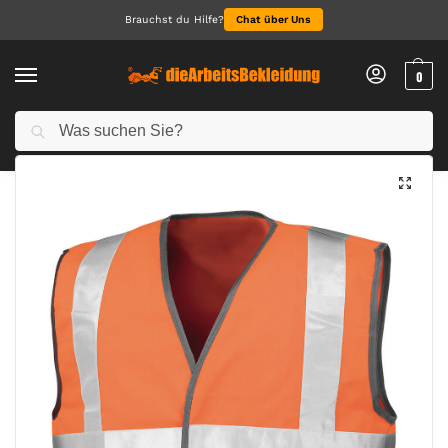
Brauchst du Hilfe?
Chat über Uns
0
Suchen
Start
Arbeitsbekleidung
Recycled Safety Hi-Vis Vest
/
/