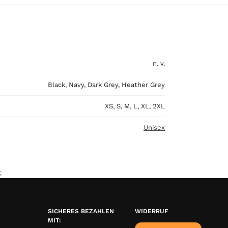
n. v.
Black, Navy, Dark Grey, Heather Grey
XS, S, M, L, XL, 2XL
Unisex
t
SICHERES BEZAHLEN
WIDERRUF
MIT: