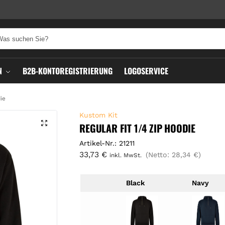
N
B2B-KONTOREGISTRIERUNG
LOGOSERVICE
ie
Kustom Kit
REGULAR FIT 1/4 ZIP HOODIE
Artikel-Nr.: 21211
33,73
€
(Netto:
28,34
€
)
inkl. MwSt.
Black
Navy