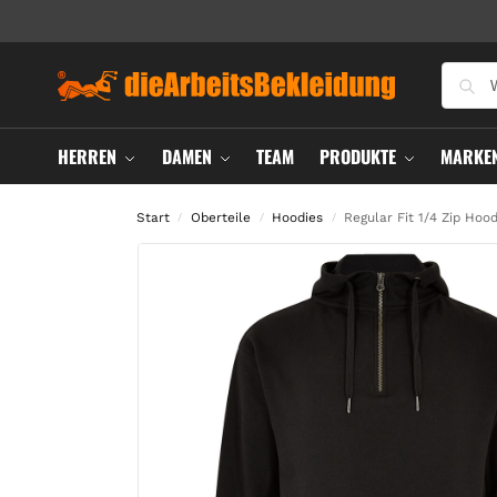
HERREN
DAMEN
TEAM
PRODUKTE
MARKE
Start
Oberteile
Hoodies
Regular Fit 1/4 Zip Hood
/
/
/