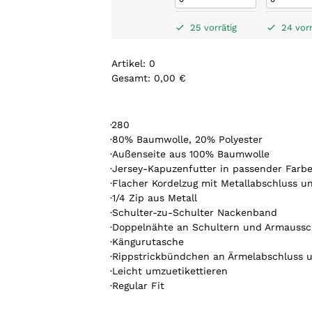
25 vorrätig
24 vorr
Artikel
:
0
Gesamt
:
0,00 €
0
A
r
·280
t
·80% Baumwolle, 20% Polyester
i
·Außenseite aus 100% Baumwolle
k
·Jersey-Kapuzenfutter in passender Farb
e
·Flacher Kordelzug mit Metallabschluss u
l
·1/4 Zip aus Metall
.
·Schulter-zu-Schulter Nackenband
Y
·Doppelnähte an Schultern und Armaussc
o
·Kängurutasche
u
·Rippstrickbündchen an Ärmelabschluss 
r
·Leicht umzuetikettieren
t
·Regular Fit
o