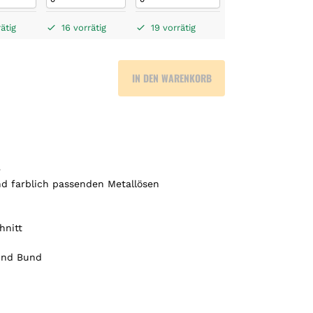
ätig
16 vorrätig
19 vorrätig
IN DEN WARENKORB
e
nd farblich passenden Metallösen
hnitt
und Bund