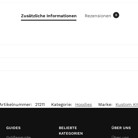
t
a
l
Zusätzliche Informationen
Rezensionen
0
i
s
0
,
0
0
€
Artikelnummer:
21211
Kategorie:
Hoodies
Marke:
Kustom Ki
GUIDES
BELIEBTE
ÜBER UNS
KATEGORIEN
Größenguide
Über uns