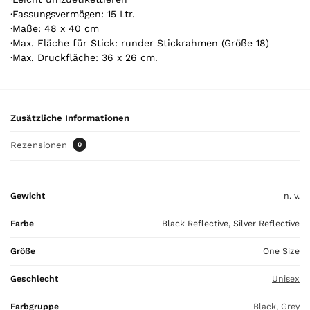
Y
·Fassungsvermögen: 15 Ltr.
o
·Maße: 48 x 40 cm
u
·Max. Fläche für Stick: runder Stickrahmen (Größe 18)
r
·Max. Druckfläche: 36 x 26 cm.
t
o
t
a
Zusätzliche Informationen
l
i
Rezensionen
0
s
0
,
Gewicht
n. v.
0
0
Farbe
Black Reflective, Silver Reflective
€
Größe
One Size
Geschlecht
Unisex
Farbgruppe
Black, Grey