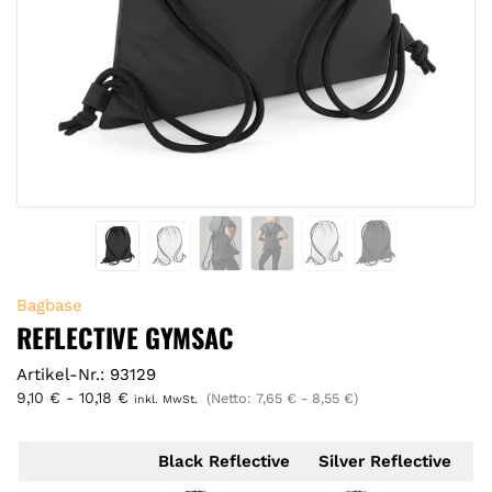
Bagbase
REFLECTIVE GYMSAC
Artikel-Nr.: 93129
9,10
€
-
10,18
€
(Netto:
7,65
€
-
8,55
€
)
inkl. MwSt.
Black Reflective
Silver Reflective