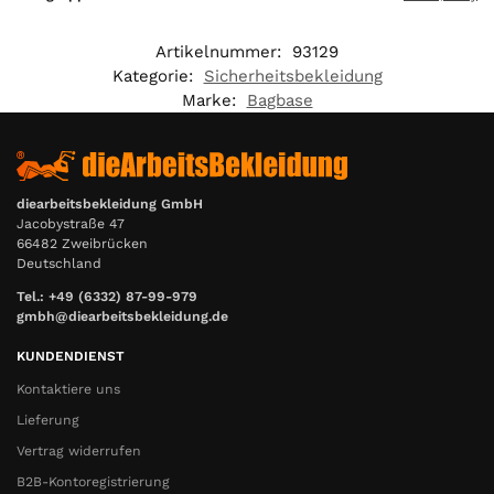
Artikelnummer:
93129
Kategorie:
Sicherheitsbekleidung
Marke:
Bagbase
diearbeitsbekleidung GmbH
Jacobystraße 47
66482 Zweibrücken
Deutschland
Tel.: +49 (6332) 87-99-979
gmbh@diearbeitsbekleidung.de
KUNDENDIENST
Kontaktiere uns
Lieferung
Vertrag widerrufen
B2B-Kontoregistrierung