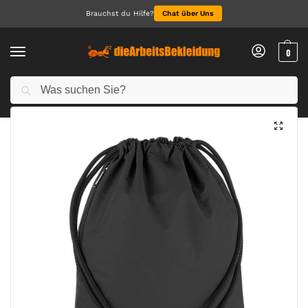
Brauchst du Hilfe?
Chat über Uns
0
Suchen
Start
Sicherheitsbekleidung
Reflective Gymsac
/
/