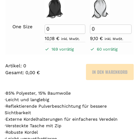
One Size
10,18
€
9,10
€
inkl. MwSt.
inkl. MwSt.
169 vorrätig
60 vorrätig
Artikel
:
0
IN DEN WARENKORB
Gesamt
:
0,00 €
0
A
r
·85% Polyester, 15% Baumwolle
t
·Leicht und langlebig
·Reflektierende Pulverbeschichtung für bessere
i
Sichtbarkeit
k
·Externe Kordelhalterungen für einfacheres Veredeln
e
·Versteckte Tasche mit Zip
l
·Robuste Kordel
.
·Leicht umzuetikettieren