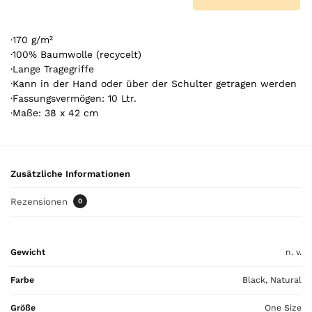
0
A
r
·170 g/m²
t
·100% Baumwolle (recycelt)
·Lange Tragegriffe
i
·Kann in der Hand oder über der Schulter getragen werden
k
·Fassungsvermögen: 10 Ltr.
e
·Maße: 38 x 42 cm
l
.
Y
o
Zusätzliche Informationen
u
r
Rezensionen
0
t
o
t
Gewicht
n. v.
a
l
Farbe
Black, Natural
i
s
Größe
One Size