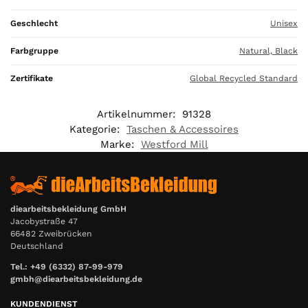
0
,
Geschlecht
Unisex
0
0
Farbgruppe
Natural, Black
€
Zertifikate
Global Recycled Standard
Artikelnummer:
91328
Kategorie:
Taschen & Accessoires
Marke:
Westford Mill
diearbeitsbekleidung GmbH
Jacobystraße 47
66482 Zweibrücken
Deutschland
Tel.: +49 (6332) 87-99-979
gmbh@diearbeitsbekleidung.de
KUNDENDIENST