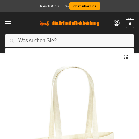
Brauchst du Hilfe?
Chat über Uns
0
Suchen
Start
Accessoires
Taschen & Accessoires
Recycled Cotton Tote
/
/
/