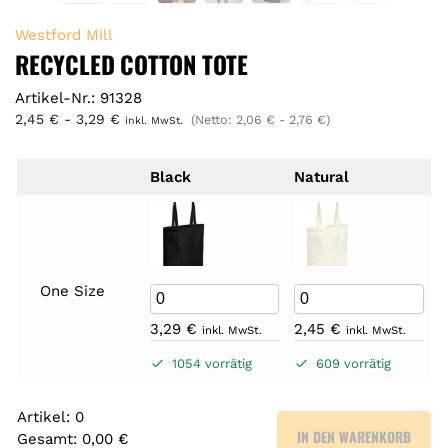
Westford Mill
RECYCLED COTTON TOTE
Artikel-Nr.: 91328
2,45
€
-
3,29
€
(Netto:
2,06
€
-
2,76
€
)
inkl. MwSt.
Black
Natural
One Size
3,29
€
2,45
€
inkl. MwSt.
inkl. MwSt.
1054 vorrätig
609 vorrätig
Artikel
:
0
IN DEN WARENKORB
Gesamt
:
0,00 €