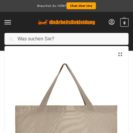
Brauchst du Hilfe?
Chat über Uns
0
Suchen
Start
Accessoires
Taschen & Accessoires
Recycled Cotton/Polyester Tote SH
/
/
/