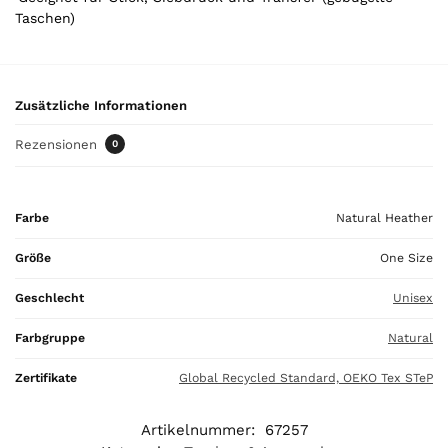
o
Taschen)
u
r
t
o
Zusätzliche Informationen
t
a
Rezensionen
0
l
i
s
Farbe
Natural Heather
0
,
Größe
One Size
0
0
Geschlecht
Unisex
€
Farbgruppe
Natural
Zertifikate
Global Recycled Standard, OEKO Tex STeP
Artikelnummer:
67257