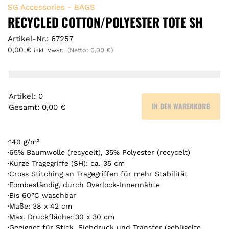
SG Accessories - BAGS
RECYCLED COTTON/POLYESTER TOTE SH
Artikel-Nr.: 67257
0,00
€
(Netto:
0,00
€
)
inkl. MwSt.
Artikel
:
0
IN DEN WARENKORB
Gesamt
:
0,00 €
0
A
r
·140 g/m²
t
·65% Baumwolle (recycelt), 35% Polyester (recycelt)
·Kurze Tragegriffe (SH): ca. 35 cm
i
·Cross Stitching an Tragegriffen für mehr Stabilität
k
·Fombeständig, durch Overlock-Innennähte
e
·Bis 60°C waschbar
l
·Maße: 38 x 42 cm
.
·Max. Druckfläche: 30 x 30 cm
Y
·Geeignet für Stick, Siebdruck und Transfer (gebügelte