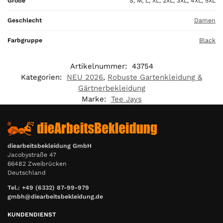
Größe
S, M, L, XL, 2XL, 3XL, 4XL, 5XL
,
0
Geschlecht
Damen
0
Farbgruppe
Black
€
Artikelnummer:
43754
Kategorien:
NEU 2026
,
Robuste Gartenkleidung &
Gärtnerbekleidung
Marke:
Tee Jays
diearbeitsbekleidung GmbH
Jacobystraße 47
66482 Zweibrücken
Deutschland
Tel.: +49 (6332) 87-99-979
gmbh@diearbeitsbekleidung.de
KUNDENDIENST