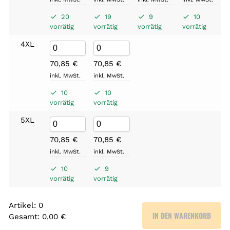
20
19
9
10
vorrätig
vorrätig
vorrätig
vorrätig
4XL
70,85
€
70,85
€
inkl. MwSt.
inkl. MwSt.
10
10
vorrätig
vorrätig
5XL
70,85
€
70,85
€
inkl. MwSt.
inkl. MwSt.
10
9
vorrätig
vorrätig
Artikel
:
0
IN DEN WARENKORB
Gesamt
:
0,00 €
0