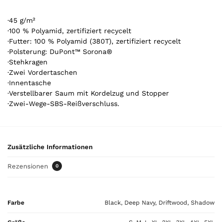
A
r
·45 g/m²
t
·100 % Polyamid, zertifiziert recycelt
·Futter: 100 % Polyamid (380T), zertifiziert recycelt
i
·Polsterung: DuPont™ Sorona®
k
·Stehkragen
e
·Zwei Vordertaschen
l
·Innentasche
.
·Verstellbarer Saum mit Kordelzug und Stopper
Y
·Zwei-Wege-SBS-Reißverschluss.
o
u
r
t
Zusätzliche Informationen
o
t
Rezensionen
0
a
l
i
Farbe
Black, Deep Navy, Driftwood, Shadow
s
0