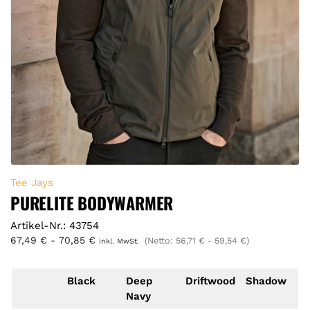
Tee Jays
PURELITE BODYWARMER
Artikel-Nr.: 43754
67,49
€
-
70,85
€
(Netto:
56,71
€
-
59,54
€
)
inkl. MwSt.
Black
Deep
Driftwood
Shadow
Navy