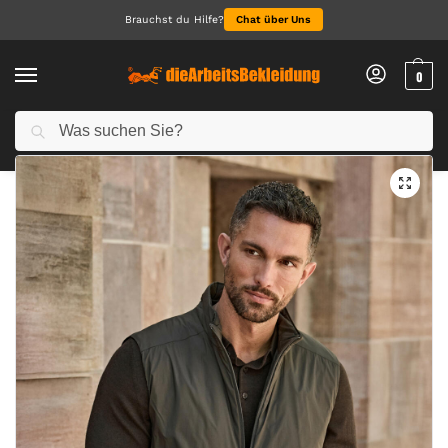
Brauchst du Hilfe?
Chat über Uns
0
Suchen
Start
NEU 2026
PureLite Bodywarmer
/
/