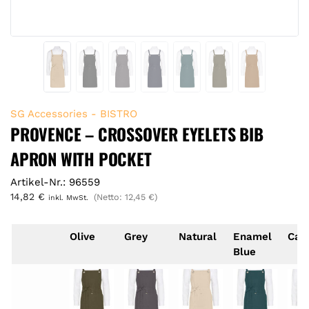
SG Accessories - BISTRO
PROVENCE – CROSSOVER EYELETS BIB
APRON WITH POCKET
Artikel-Nr.: 96559
14,82
€
(Netto:
12,45
€
)
inkl. MwSt.
Olive
Grey
Natural
Enamel
Car
Blue