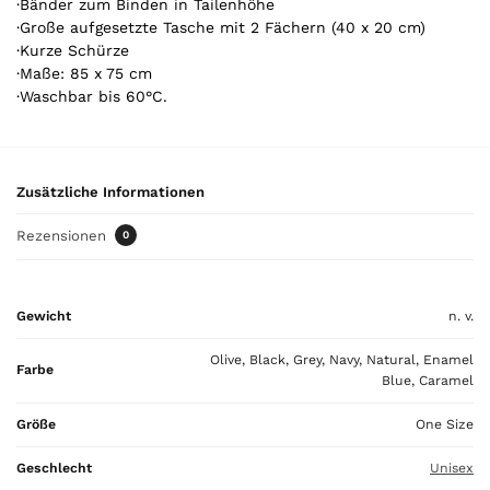
·Bänder zum Binden in Tailenhöhe
r
·Große aufgesetzte Tasche mit 2 Fächern (40 x 20 cm)
t
·Kurze Schürze
o
·Maße: 85 x 75 cm
t
·Waschbar bis 60°C.
a
l
i
s
Zusätzliche Informationen
0
,
Rezensionen
0
0
0
Gewicht
n. v.
€
Olive, Black, Grey, Navy, Natural, Enamel
Farbe
Blue, Caramel
Größe
One Size
Geschlecht
Unisex