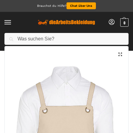
Brauchst du Hilfe?
Chat über Uns
0
Suchen
Start
Hotel/Restaurant/ Catering/Care
PROVENCE – Crossover Eyelets Bib Apron with Pocket
/
/