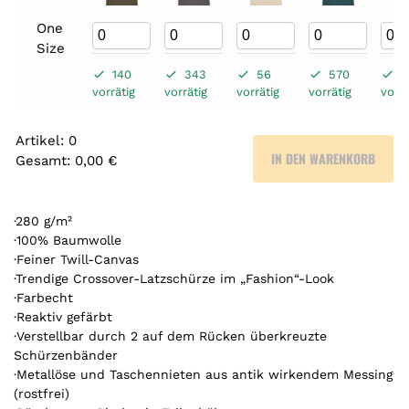
One
Size
140
343
56
570
2
vorrätig
vorrätig
vorrätig
vorrätig
vorrä
Artikel
:
0
IN DEN WARENKORB
Gesamt
:
0,00 €
0
A
r
·280 g/m²
t
·100% Baumwolle
·Feiner Twill-Canvas
i
·Trendige Crossover-Latzschürze im „Fashion“-Look
k
·Farbecht
e
·Reaktiv gefärbt
l
·Verstellbar durch 2 auf dem Rücken überkreuzte
.
Schürzenbänder
Y
·Metallöse und Taschennieten aus antik wirkendem Messing
o
(rostfrei)
u