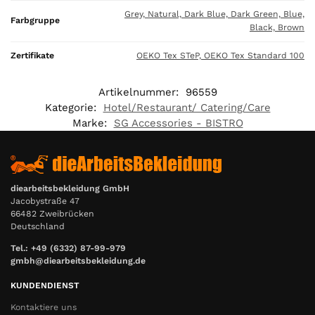
Grey, Natural, Dark Blue, Dark Green, Blue,
Farbgruppe
Black, Brown
Zertifikate
OEKO Tex STeP, OEKO Tex Standard 100
Artikelnummer:
96559
Kategorie:
Hotel/Restaurant/ Catering/Care
Marke:
SG Accessories - BISTRO
diearbeitsbekleidung GmbH
Jacobystraße 47
66482 Zweibrücken
Deutschland
Tel.: +49 (6332) 87-99-979
gmbh@diearbeitsbekleidung.de
KUNDENDIENST
Kontaktiere uns