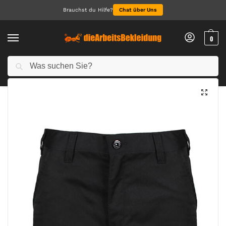
Brauchst du Hilfe?
Chat über Uns
0
Suchen
Start
Arbeitskleidung Herren
Arbeitshosen für Herren
Pro Cargo Trouser (Reg)
/
/
/