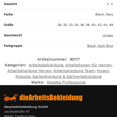
0
Gewicht
n. v.
,
0
Farbe
Black, Navy
0
Größe
28, 30, 32, 34, 36, 38, 40, 42, 44, 46
€
Geschlecht
Unisex
Farbgruppe
Black, Dark Blue
Artikelnummer:
90117
Kategorien:
Arbeitsbekleidung
,
Arbeitshosen für Herren
,
Arbeitskleidung Herren
,
Arbeitskleidung Team
,
Hosen
,
Robuste Gartenkleidung & Gärtnerbekleidung
Marke:
Regatta Professional
diearbeitsbekleidung GmbH
Jacobystraße 47
66482 Zweibrücken