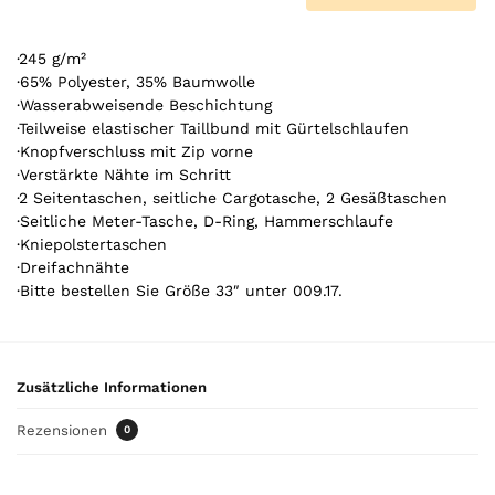
0
A
r
·245 g/m²
t
·65% Polyester, 35% Baumwolle
·Wasserabweisende Beschichtung
i
·Teilweise elastischer Taillbund mit Gürtelschlaufen
k
·Knopfverschluss mit Zip vorne
e
·Verstärkte Nähte im Schritt
l
·2 Seitentaschen, seitliche Cargotasche, 2 Gesäßtaschen
.
·Seitliche Meter-Tasche, D-Ring, Hammerschlaufe
Y
·Kniepolstertaschen
o
·Dreifachnähte
u
·Bitte bestellen Sie Größe 33″ unter 009.17.
r
t
o
t
Zusätzliche Informationen
a
l
Rezensionen
0
i
s