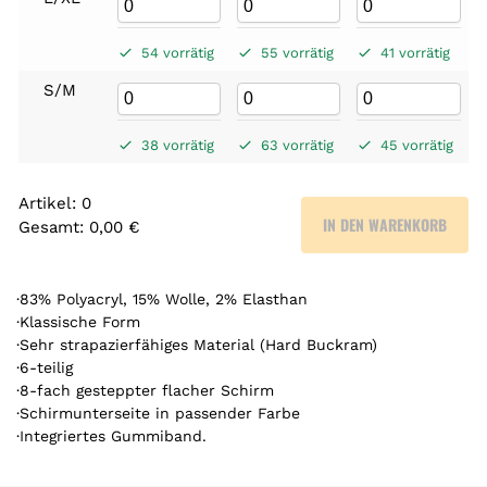
54 vorrätig
55 vorrätig
41 vorrätig
S/M
38 vorrätig
63 vorrätig
45 vorrätig
Artikel
:
0
IN DEN WARENKORB
Gesamt
:
0,00 €
0
A
r
·83% Polyacryl, 15% Wolle, 2% Elasthan
t
·Klassische Form
·Sehr strapazierfähiges Material (Hard Buckram)
i
·6-teilig
k
·8-fach gesteppter flacher Schirm
e
·Schirmunterseite in passender Farbe
l
·Integriertes Gummiband.
.
Y