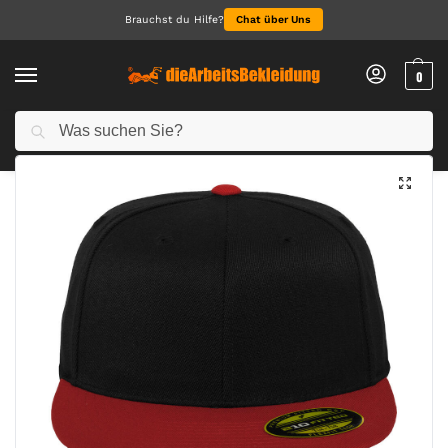
Brauchst du Hilfe?
Chat über Uns
0
Suchen
Start
Accessoires
Caps & Hats
Premium 210 Fitted 2-Tone
/
/
/