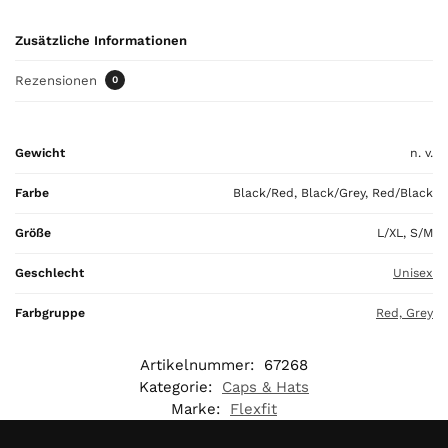
o
u
Zusätzliche Informationen
r
t
Rezensionen
0
o
t
a
Gewicht
n. v.
l
i
Farbe
Black/Red, Black/Grey, Red/Black
s
0
Größe
L/XL, S/M
,
0
Geschlecht
Unisex
0
Farbgruppe
Red, Grey
€
Artikelnummer:
67268
Kategorie:
Caps & Hats
Marke:
Flexfit