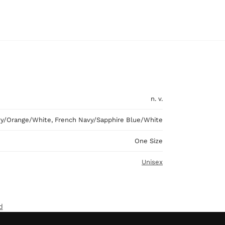
n. v.
avy/Orange/White, French Navy/Sapphire Blue/White
One Size
Unisex
d