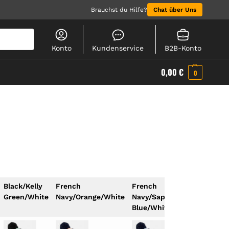
Brauchst du Hilfe?
Chat über Uns
Suchen
Konto
Kundenservice
B2B-Konto
0,00
€
0
Black/Kelly
French
French
Green/White
Navy/Orange/White
Navy/Sapphire
Blue/White