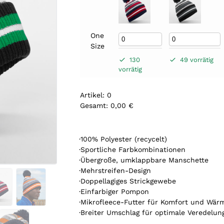
One
Size
130
49 vorrätig
vorrätig
Artikel
:
0
Gesamt
:
0,00 €
0
A
r
·100% Polyester (recycelt)
t
·Sportliche Farbkombinationen
i
·Übergroße, umklappbare Manschette
k
·Mehrstreifen-Design
e
·Doppellagiges Strickgewebe
l
·Einfarbiger Pompon
.
·Mikrofleece-Futter für Komfort und Wär
Y
·Breiter Umschlag für optimale Veredelun
o