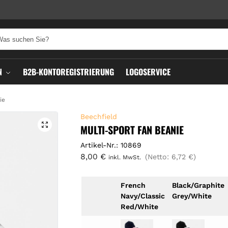
N
B2B-KONTOREGISTRIERUNG
LOGOSERVICE
ie
Beechfield
MULTI-SPORT FAN BEANIE
Artikel-Nr.: 10869
8,00
€
(Netto:
6,72
€
)
inkl. MwSt.
French
Black/Graphite
Navy/Classic
Grey/White
Red/White