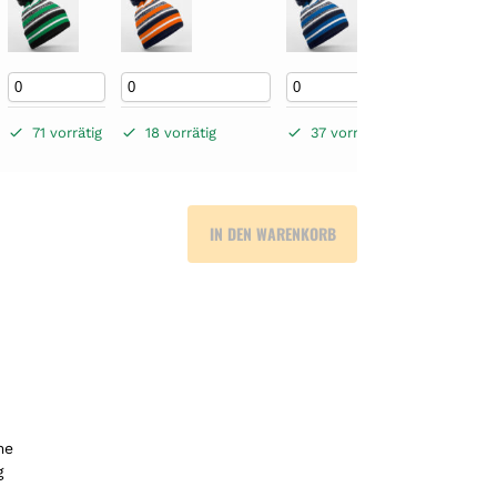
71 vorrätig
18 vorrätig
37 vorrätig
IN DEN WARENKORB
me
g