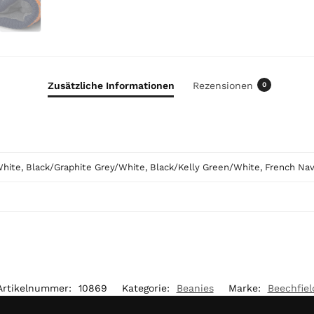
u
r
t
o
t
a
Zusätzliche Informationen
Rezensionen
0
l
i
s
0
,
hite, Black/Graphite Grey/White, Black/Kelly Green/White, French N
0
0
€
Artikelnummer:
10869
Kategorie:
Beanies
Marke:
Beechfiel