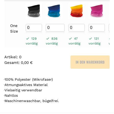
One
Size
129
836
47
131
vorrätig
vorrätig
vorrätig
vorrätig
vor
Artikel
:
0
IN DEN WARENKORB
Gesamt
:
0,00 €
0
A
r
·100% Polyester (Mikrofaser)
t
·Atmungsaktives Material
·Vielseitig verwendbar
i
·Nahtlos
k
·Maschinenwaschbar, bügelfrei.
e
l
.