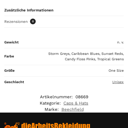
Y
Zusätzliche Informationen
o
u
Rezensionen
0
r
t
o
t
Gewicht
n. v.
a
Storm Greys, Caribbean Blues, Sunset Reds,
l
Farbe
Candy Floss Pinks, Tropical Greens
i
s
Größe
One Size
0
,
Geschlecht
Unisex
0
0
Artikelnummer:
08669
Kategorie:
Caps & Hats
€
Marke:
Beechfield