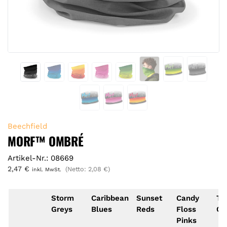
Beechfield
MORF™ OMBRÉ
Artikel-Nr.: 08669
2,47
€
(Netto:
2,08
€
)
inkl. MwSt.
Storm
Caribbean
Sunset
Candy
Tr
Greys
Blues
Reds
Floss
Gr
Pinks