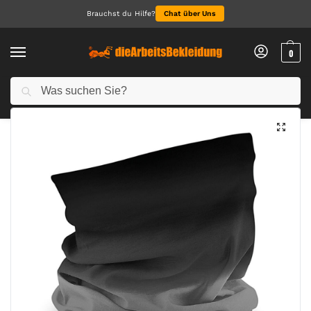
Brauchst du Hilfe?
Chat über Uns
0
Suchen
Start
Accessoires
Caps & Hats
Morf™ Ombré
/
/
/