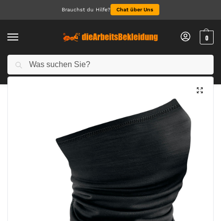
Brauchst du Hilfe?
Chat über Uns
0
Suchen
Start
Accessoires
Caps & Hats
Morf Merino
/
/
/