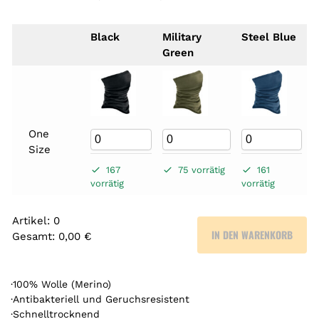
Black
Military
Steel Blue
Green
One
Size
167
75 vorrätig
161
vorrätig
vorrätig
Artikel
:
0
IN DEN WARENKORB
Gesamt
:
0,00 €
0
A
r
·100% Wolle (Merino)
t
·Antibakteriell und Geruchsresistent
·Schnelltrocknend
i