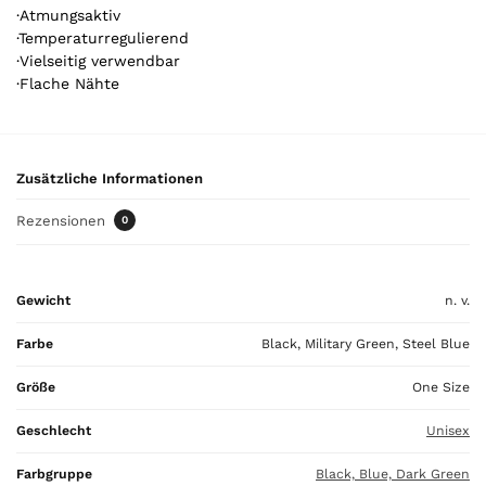
·Atmungsaktiv
k
·Temperaturregulierend
e
·Vielseitig verwendbar
l
·Flache Nähte
.
Y
o
u
Zusätzliche Informationen
r
t
Rezensionen
0
o
t
a
Gewicht
n. v.
l
i
Farbe
Black, Military Green, Steel Blue
s
0
Größe
One Size
,
0
Geschlecht
Unisex
0
Farbgruppe
Black, Blue, Dark Green