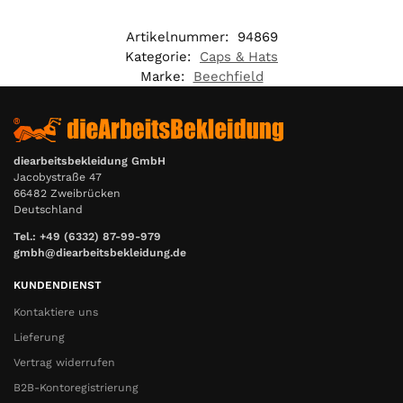
€
Artikelnummer:
94869
Kategorie:
Caps & Hats
Marke:
Beechfield
diearbeitsbekleidung GmbH
Jacobystraße 47
66482 Zweibrücken
Deutschland
Tel.: +49 (6332) 87-99-979
gmbh@diearbeitsbekleidung.de
KUNDENDIENST
Kontaktiere uns
Lieferung
Vertrag widerrufen
B2B-Kontoregistrierung