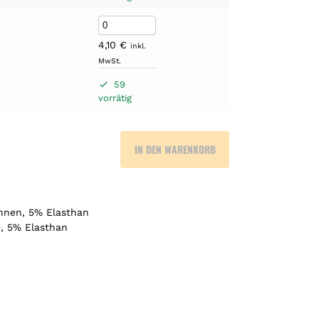
4,10
€
inkl.
MwSt.
59
vorrätig
IN DEN WARENKORB
nnen, 5% Elasthan
e, 5% Elasthan
d