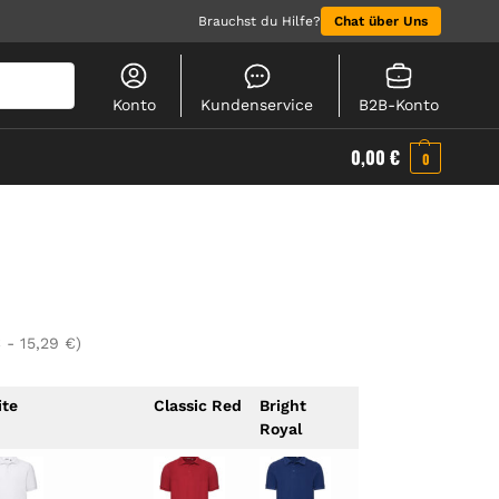
Brauchst du Hilfe?
Chat über Uns
Suchen
Konto
Kundenservice
B2B-Konto
0,00
€
0
€
-
15,29
€
)
te
Classic Red
Bright
Royal