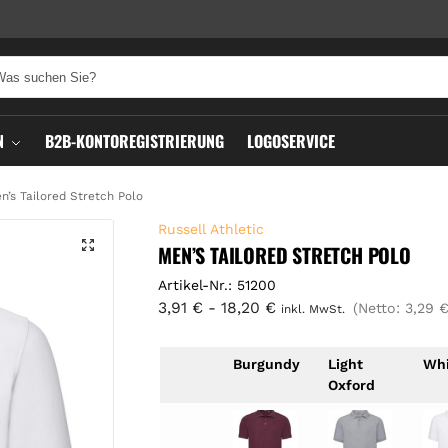
N
B2B-KONTOREGISTRIERUNG
LOGOSERVICE
n’s Tailored Stretch Polo
Russell Athletic
MEN’S TAILORED STRETCH POLO
Artikel-Nr.: 51200
3,91
€
-
18,20
€
(Netto:
3,29
inkl. MwSt.
Burgundy
Light
Whi
Oxford