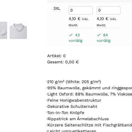
3XL
4,10
€
4,10
€
inkl.
inkl.
MwSt.
MwSt.
43
84
vorrätig
vorrätig
Artikel
:
0
Gesamt
:
0,00 €
0
A
r
·210 g/m² (White: 205 g/m²)
t
·95% Baumwolle, gekämmt und ringgespo
i
·Light Oxford: 88% Baumwolle, 7% Viskos
k
·Feine Honigwabenstruktur
e
·Dekorative Schulternaht
l
·Ton-in-Ton Knöpfe
.
·Rippstrick am Ärmelabschluss
Y
·Kürzere Seitenschlitze mit Fischgrätban
o
·Leicht umzuetikettieren