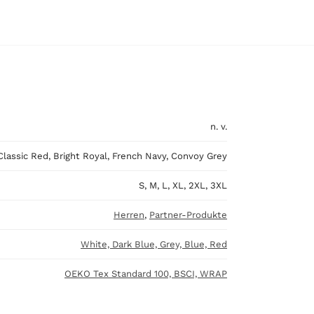
n. v.
Classic Red, Bright Royal, French Navy, Convoy Grey
S, M, L, XL, 2XL, 3XL
Herren
,
Partner-Produkte
White, Dark Blue, Grey, Blue, Red
OEKO Tex Standard 100, BSCI, WRAP