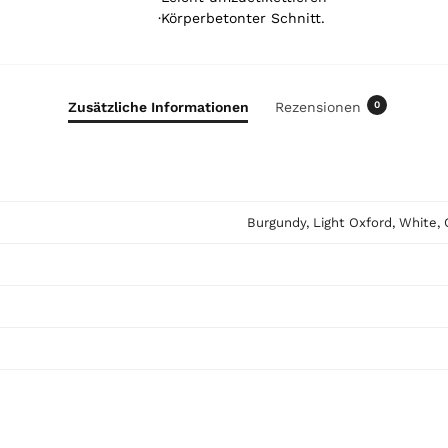
u
·Körperbetonter Schnitt.
r
t
o
t
Zusätzliche Informationen
Rezensionen
0
a
l
i
s
0
Burgundy, Light Oxford, White, 
,
0
0
€