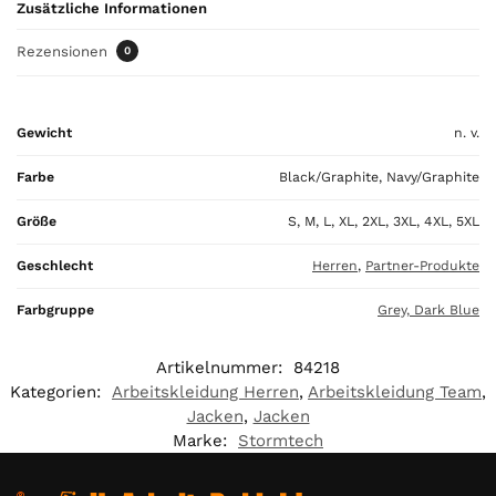
0
Zusätzliche Informationen
,
0
Rezensionen
0
0
€
Gewicht
n. v.
Farbe
Black/Graphite, Navy/Graphite
Größe
S, M, L, XL, 2XL, 3XL, 4XL, 5XL
Geschlecht
Herren
,
Partner-Produkte
Farbgruppe
Grey, Dark Blue
Artikelnummer:
84218
Kategorien:
Arbeitskleidung Herren
,
Arbeitskleidung Team
,
Jacken
,
Jacken
Marke:
Stormtech