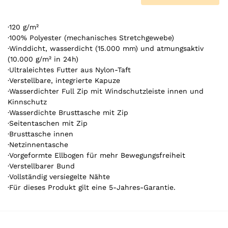
0
A
r
·120 g/m²
t
·100% Polyester (mechanisches Stretchgewebe)
·Winddicht, wasserdicht (15.000 mm) und atmungsaktiv
i
(10.000 g/m² in 24h)
k
·Ultraleichtes Futter aus Nylon-Taft
e
·Verstellbare, integrierte Kapuze
l
·Wasserdichter Full Zip mit Windschutzleiste innen und
.
Kinnschutz
Y
·Wasserdichte Brusttasche mit Zip
o
·Seitentaschen mit Zip
u
·Brusttasche innen
r
·Netzinnentasche
t
·Vorgeformte Ellbogen für mehr Bewegungsfreiheit
o
·Verstellbarer Bund
t
·Vollständig versiegelte Nähte
a
·Für dieses Produkt gilt eine 5-Jahres-Garantie.
l
i
s