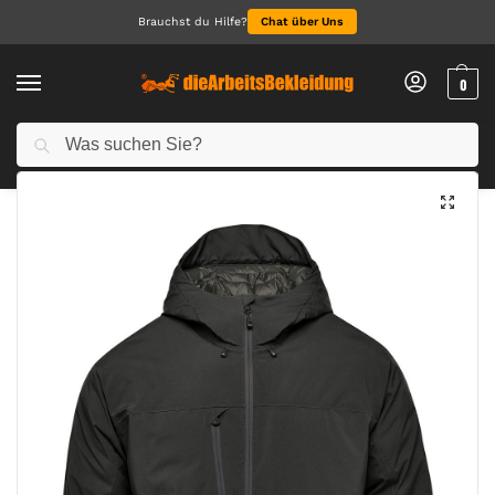
Brauchst du Hilfe?
Chat über Uns
0
Suchen
Start
Alle Jacken
Jacken
Men’s Nostromo Thermal Shell
/
/
/