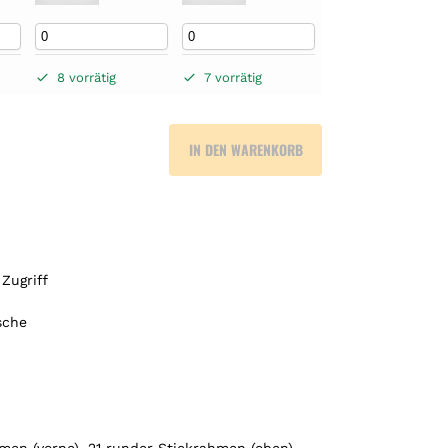
8 vorrätig
7 vorrätig
IN DEN WARENKORB
Zugriff
sche