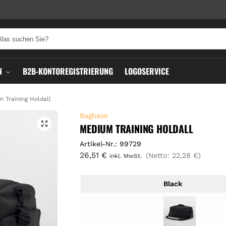
N
B2B-KONTOREGISTRIERUNG
LOGOSERVICE
 Training Holdall
Bagbase
MEDIUM TRAINING HOLDALL
Artikel-Nr.: 99729
26,51
€
(Netto:
22,28
€
)
inkl. MwSt.
Black