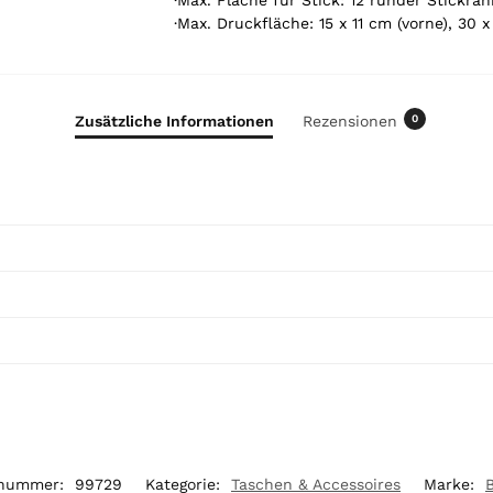
·Max. Fläche für Stick: 12 runder Stickra
o
·Max. Druckfläche: 15 x 11 cm (vorne), 30 
t
a
l
i
Zusätzliche Informationen
Rezensionen
0
s
0
,
0
0
€
lnummer:
99729
Kategorie:
Taschen & Accessoires
Marke: