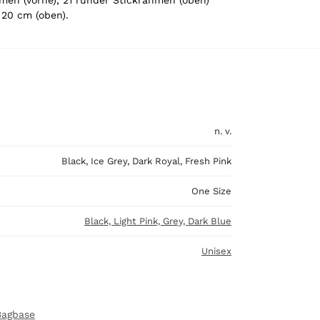
hmen (vorne), 21 runder Stickrahmen (oben)
x 20 cm (oben).
n. v.
Black, Ice Grey, Dark Royal, Fresh Pink
One Size
Black, Light Pink, Grey, Dark Blue
Unisex
Bagbase