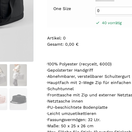
One Size
40 vorrätig
Artikel
:
0
Gesamt
:
0,00 €
0
A
r
·100% Polyester (recycelt, 600D)
t
·Gepolsterter Handgriff
i
·Abnehmbarer, verstellbarer Schultergurt
k
·Hauptfach mit 2-Wege Zip für einfachen 
e
·Schuhtunnel
l
·Fronttasche mit Zip und externer Netzta
.
·Netztasche innen
Y
·PU-beschichtete Bodenplatte
o
·Leicht umzuetikettieren
u
·Fassungsvermögen: 32 Ltr.
r
·Maße: 50 x 25 x 26 cm
t