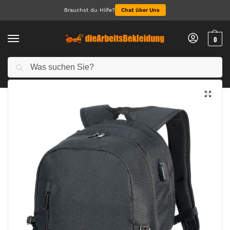
Brauchst du Hilfe?
Chat über Uns
0
Suchen
Start
Accessoires
Taschen & Accessoires
Leipzig Daily Laptop Backpack
/
/
/