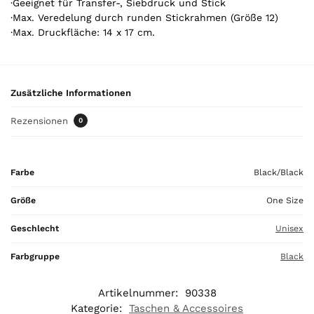
·Geeignet für Transfer-, Siebdruck und Stick
t
·Max. Veredelung durch runden Stickrahmen (Größe 12)
a
·Max. Druckfläche: 14 x 17 cm.
l
i
s
0
Zusätzliche Informationen
,
0
Rezensionen
0
0
€
Farbe
Black/Black
Größe
One Size
Geschlecht
Unisex
Farbgruppe
Black
Artikelnummer:
90338
Kategorie:
Taschen & Accessoires