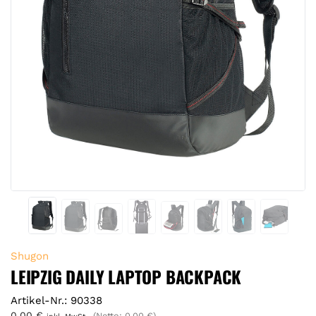
Shugon
LEIPZIG DAILY LAPTOP BACKPACK
Artikel-Nr.: 90338
0,00
€
(Netto:
0,00
€
)