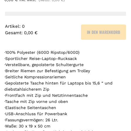
inkl. MwSt.
Artikel
:
0
IN DEN WARENKORB
Gesamt
:
0,00 €
0
A
r
·100% Polyester (600D Ripstop/600D)
t
·Sportlicher Reise-Laptop-Rucksack
·Verstellbare, gepolsterte Schultergurte
i
·Breiter Riemen zur Befestigung am Trolley
k
·Seitliche Kompressionsriemen
e
·Gepolsterte Tasche hinten für Laptops bis 15,6 “ und
l
diebstahlsicherem Zip
.
·Frontfach mit Zip und Netztinnentasche
Y
·Tasche mit Zip vorne und oben
o
·Elastische Seitentaschen
u
·USB-Anschluss für Powerbank
r
·Fassungsvermögen: 26 Ltr.
t
·Maße: 30 x 19 x 50 cm
o