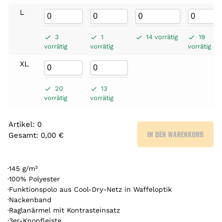
L
3
1
14 vorrätig
19
vorrätig
vorrätig
vorrätig
XL
20
13
vorrätig
vorrätig
Artikel
:
0
IN DEN WARENKORB
Gesamt
:
0,00 €
0
A
r
·145 g/m²
t
·100% Polyester
·Funktionspolo aus Cool-Dry-Netz in Waffeloptik
i
·Nackenband
k
·Raglanärmel mit Kontrasteinsatz
e
·3er-Knopfleiste