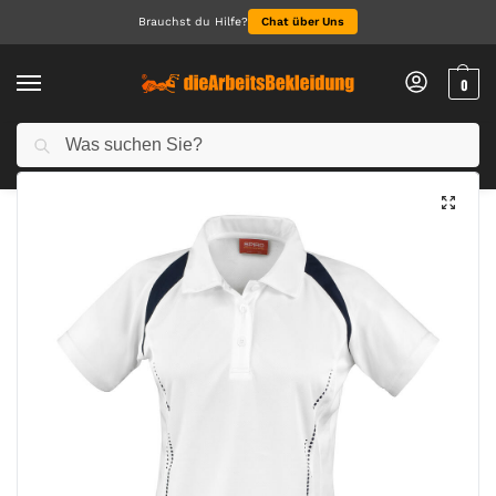
Brauchst du Hilfe?
Chat über Uns
0
Suchen
Start
Arbeitskleidung Damen
Polo für Damen
Ladies‘ Spiro Team Spirit Polo
/
/
/