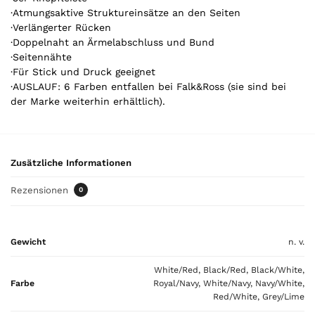
l
·Atmungsaktive Struktureinsätze an den Seiten
.
·Verlängerter Rücken
Y
·Doppelnaht an Ärmelabschluss und Bund
o
·Seitennähte
u
·Für Stick und Druck geeignet
r
·AUSLAUF: 6 Farben entfallen bei Falk&Ross (sie sind bei
t
der Marke weiterhin erhältlich).
o
t
a
l
Zusätzliche Informationen
i
s
Rezensionen
0
0
,
0
Gewicht
n. v.
0
White/Red, Black/Red, Black/White,
€
Farbe
Royal/Navy, White/Navy, Navy/White,
Red/White, Grey/Lime