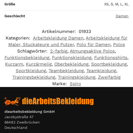
Größe
XS, S, M, L, XL
Geschlecht
Damen
Artikelnummer:
01933
Kategorien:
Arbeitskleidung Damen
,
Arbeitskleidung für
Maler, Stuckateure und Putzer
,
Polo für Damen
,
Polos
Schlagwörter:
2-farbig
,
Atmungsaktive Polos
,
Funktionsbekleidung
,
Funktionskleidung
,
Funktionsshirts
,
Kurzarm
,
Kurzärmelig
,
Oberbekleidung
,
Sportbekleidung
,
Sportkleidung
,
Teambekleidung
,
Teamkleidung
,
Trainingsbekleidung
,
Trainingskleidung
,
Zweifarbig
Marke:
Spiro
diearbeitsbekleidung GmbH
Jacobystraße 47
66482 Zweibrücken
Deutschland