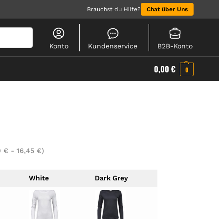
Brauchst du Hilfe?
Chat über Uns
Suchen
Konto
Kundenservice
B2B-Konto
0,00
€
0
0
€
-
16,45
€
)
White
Dark Grey