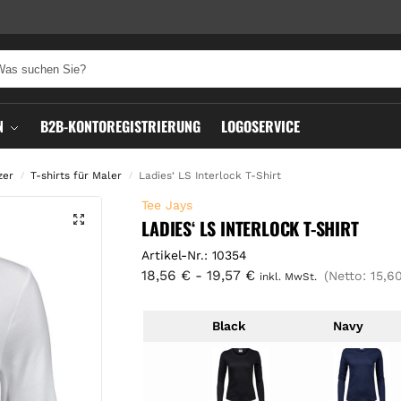
N
B2B-KONTOREGISTRIERUNG
LOGOSERVICE
zer
T-shirts für Maler
Ladies‘ LS Interlock T-Shirt
/
/
Tee Jays
LADIES‘ LS INTERLOCK T-SHIRT
Artikel-Nr.: 10354
18,56
€
-
19,57
€
(Netto:
15,6
inkl. MwSt.
Black
Navy