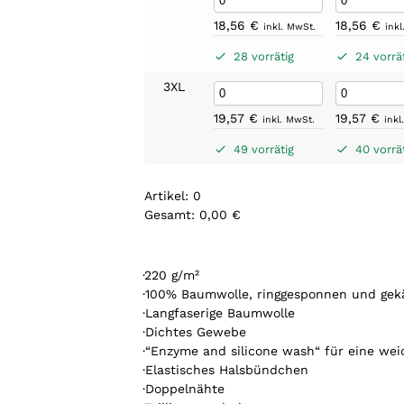
18,56
€
18,56
€
inkl. MwSt.
ink
28 vorrätig
24 vorrä
3XL
19,57
€
19,57
€
inkl. MwSt.
inkl
49 vorrätig
40 vorrä
Artikel
:
0
Gesamt
:
0,00 €
0
A
r
·220 g/m²
t
·100% Baumwolle, ringgesponnen und gek
i
·Langfaserige Baumwolle
k
·Dichtes Gewebe
e
·“Enzyme and silicone wash“ für eine wei
l
·Elastisches Halsbündchen
.
·Doppelnähte