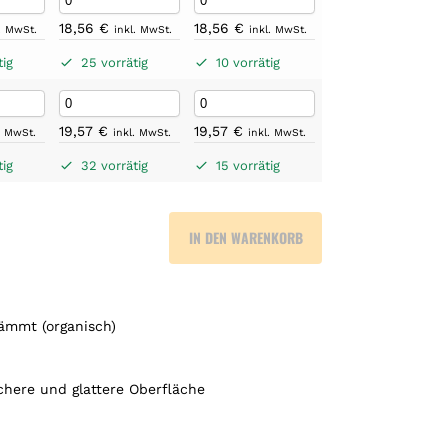
18,56
€
18,56
€
l. MwSt.
inkl. MwSt.
inkl. MwSt.
tig
25 vorrätig
10 vorrätig
19,57
€
19,57
€
. MwSt.
inkl. MwSt.
inkl. MwSt.
tig
32 vorrätig
15 vorrätig
IN DEN WARENKORB
ämmt (organisch)
chere und glattere Oberfläche