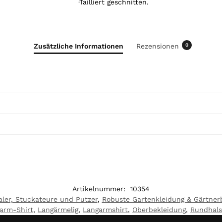
Y
·Tailliert geschnitten.
o
u
r
t
Zusätzliche Informationen
Rezensionen
0
o
t
a
l
i
s
0
,
0
0
€
Artikelnummer:
10354
aler, Stuckateure und Putzer
,
Robuste Gartenkleidung & Gärtner
arm-Shirt
,
Langärmelig
,
Langarmshirt
,
Oberbekleidung
,
Rundhals