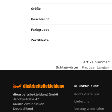
Größe
Geschlecht
Farbgruppe
Zertifikate
Artikelnummer:
Schlagwörter:
Kapuze
,
Langarm
KUNDENDIENST
Kontaktiere uns
diearbeitsbekleidung GmbH
Jacobystraße 47
Lieferung
66482 Zweibrücken
Deutschland
Vertrag widerrufen