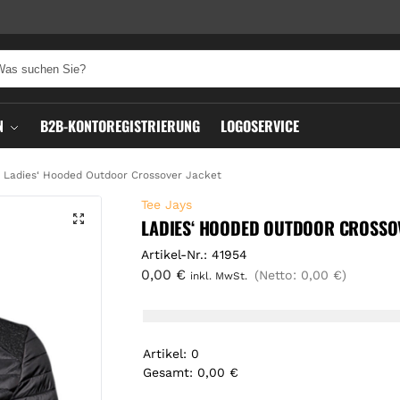
N
B2B-KONTOREGISTRIERUNG
LOGOSERVICE
Ladies‘ Hooded Outdoor Crossover Jacket
Tee Jays
LADIES‘ HOODED OUTDOOR CROSSO
Artikel-Nr.: 41954
0,00
€
(Netto:
0,00
€
)
inkl. MwSt.
Artikel
:
0
Gesamt
:
0,00 €
0