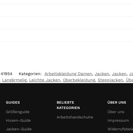
41954
Kategorien:
Arbeitskleidung Damen
,
Jacken
,
Jacken
,
J
,
Langärmelig
,
Leichte Jacken
,
Oberbekleidung
,
Steppjacken
,
Übe
GUIDES
BELIEBTE
ÜBER UNS
KATEGORIEN
Größenguide
Über uns
Arbeitshandschuhe
Hosen-Guide
Impressum
Jacken-Guide
Widerrufsbel