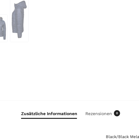
0
0
€
Zusätzliche Informationen
Rezensionen
0
Black/Black Mel