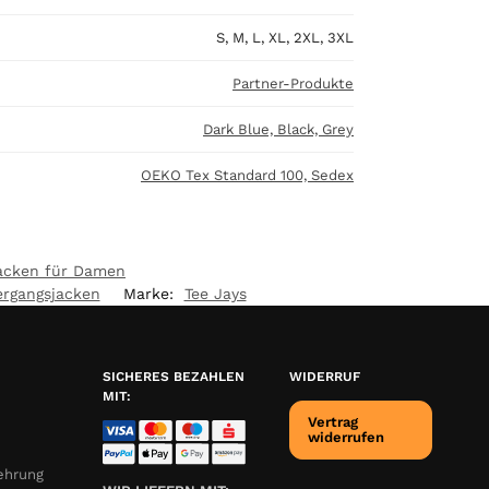
S, M, L, XL, 2XL, 3XL
Partner-Produkte
Dark Blue, Black, Grey
OEKO Tex Standard 100, Sedex
acken für Damen
rgangsjacken
Marke:
Tee Jays
SICHERES BEZAHLEN
WIDERRUF
MIT:
Vertrag
widerrufen
ehrung