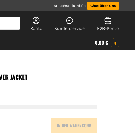
Brauchst du Hilfe?
Chat über Uns
Suchen
Konto
Kundenservice
B2B-Konto
0,00
€
0
VER JACKET
IN DEN WARENKORB