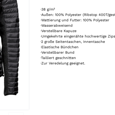
A
r
·38 g/m²
t
·Außen: 100% Polyester (Ribstop 400T/gest
i
·Wattierung und Futter: 100% Polyester
k
·Wasserabweisend
e
·Verstellbare Kapuze
l
·Umgekehrte eingenähte hochwertige Zip
.
·2 große Seitentaschen, Innentasche
Y
·Elastische Bündchen
o
·Verstellbarer Bund
u
·Tailliert geschnitten
r
·Zur Veredelung geeignet.
t
o
t
a
l
i
s
0
,