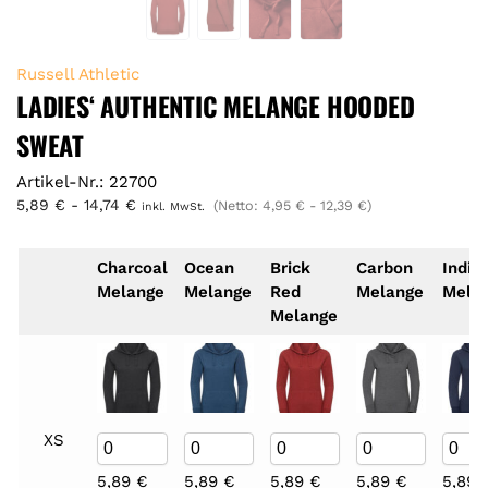
Russell Athletic
LADIES‘ AUTHENTIC MELANGE HOODED
SWEAT
Artikel-Nr.: 22700
5,89
€
-
14,74
€
(Netto:
4,95
€
-
12,39
€
)
inkl. MwSt.
Charcoal
Ocean
Brick
Carbon
Indig
Melange
Melange
Red
Melange
Mela
Melange
XS
5,89
€
5,89
€
5,89
€
5,89
€
5,89