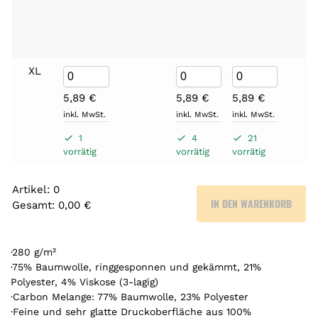
XL
5,89
€
5,89
€
5,89
€
inkl. MwSt.
inkl. MwSt.
inkl. MwSt.
1
4
21
vorrätig
vorrätig
vorrätig
Artikel
:
0
IN DEN WARENKORB
Gesamt
:
0,00 €
0
A
r
·280 g/m²
t
·75% Baumwolle, ringgesponnen und gekämmt, 21%
Polyester, 4% Viskose (3-lagig)
i
·Carbon Melange: 77% Baumwolle, 23% Polyester
k
·Feine und sehr glatte Druckoberfläche aus 100%
e