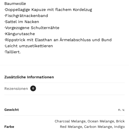
Baumwolle
l
·Doppellagige Kapuze mit flachem Kordelzug
.
·Fischgrätnackenband
Y
·Sattel im Nacken
o
·Vorgezogene Schulternähte
u
·Kängurutasche
r
·Rippstrick mit Elasthan an Ärmelabschluss und Bund
t
·Leicht umzuetikettieren
o
·Tailliert.
t
a
l
i
Zusätzliche Informationen
s
0
Rezensionen
0
,
0
0
Gewicht
n. v.
€
Charcoal Melange, Ocean Melange, Brick
Farbe
Red Melange, Carbon Melange, Indigo