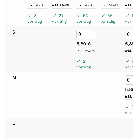
inkl. MwSt.
inkl. MwSt.
inkl. MwSt.
inkl. MwSt.
inkl. M
8
27
53
36
9
vorrätig
vorrätig
vorrätig
vorrätig
vorräti
S
5,89
€
5,89
inkl. MwSt.
inkl. M
2
11
vorrätig
vorräti
M
5,89
inkl. M
2
vorräti
L