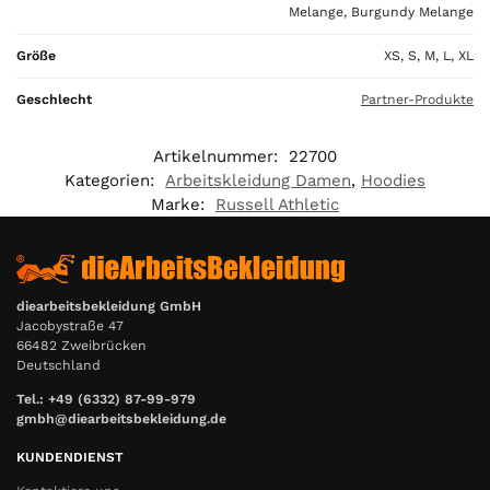
Melange, Burgundy Melange
Größe
XS, S, M, L, XL
Geschlecht
Partner-Produkte
Artikelnummer:
22700
Kategorien:
Arbeitskleidung Damen
,
Hoodies
Marke:
Russell Athletic
diearbeitsbekleidung GmbH
Jacobystraße 47
66482 Zweibrücken
Deutschland
Tel.: +49 (6332) 87-99-979
gmbh@diearbeitsbekleidung.de
KUNDENDIENST