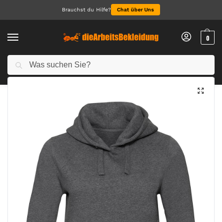
Brauchst du Hilfe?
Chat über Uns
0
Suchen
Start
Oberteile
Hoodies
Ladies‘ Authentic Melange Hooded Sweat
/
/
/