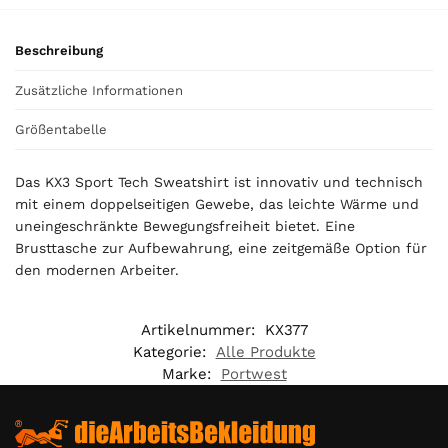
t
a
Beschreibung
l
i
Zusätzliche Informationen
s
0
Größentabelle
,
0
Das KX3 Sport Tech Sweatshirt ist innovativ und technisch
0
mit einem doppelseitigen Gewebe, das leichte Wärme und
uneingeschränkte Bewegungsfreiheit bietet. Eine
€
Brusttasche zur Aufbewahrung, eine zeitgemäße Option für
den modernen Arbeiter.
Artikelnummer:
KX377
Kategorie:
Alle Produkte
Marke:
Portwest