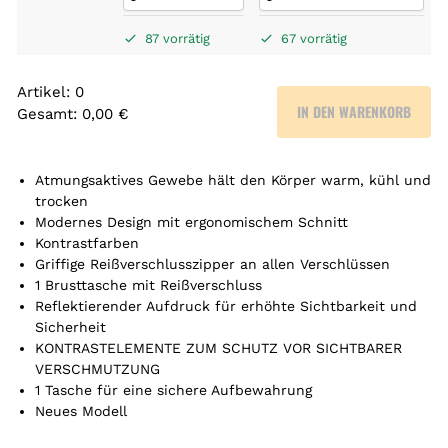
87 vorrätig
67 vorrätig
Artikel
:
0
IN DEN WARENKORB
Gesamt
:
0,00 €
0
A
r
Atmungsaktives Gewebe hält den Körper warm, kühl und
t
trocken
Modernes Design mit ergonomischem Schnitt
i
Kontrastfarben
k
Griffige Reißverschlusszipper an allen Verschlüssen
e
1 Brusttasche mit Reißverschluss
l
Reflektierender Aufdruck für erhöhte Sichtbarkeit und
.
Sicherheit
Y
KONTRASTELEMENTE ZUM SCHUTZ VOR SICHTBARER
o
VERSCHMUTZUNG
u
1 Tasche für eine sichere Aufbewahrung
r
Neues Modell
t
o