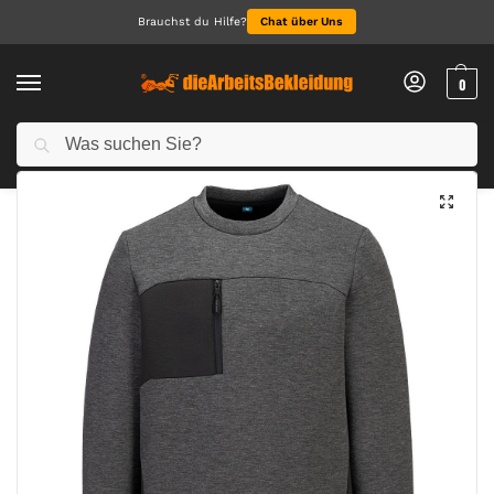
Brauchst du Hilfe?
Chat über Uns
0
Suchen
Start
Alle Produkte
KX3 Tech Sweatshirt
/
/