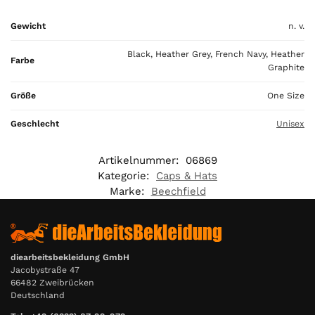
l
Gewicht
n. v.
i
s
Black, Heather Grey, French Navy, Heather
0
Farbe
Graphite
,
0
Größe
One Size
0
Geschlecht
Unisex
€
Artikelnummer:
06869
Kategorie:
Caps & Hats
Marke:
Beechfield
diearbeitsbekleidung GmbH
Jacobystraße 47
66482 Zweibrücken
Deutschland