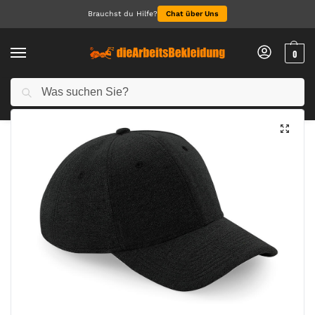
Brauchst du Hilfe?
Chat über Uns
0
Suchen
Start
Accessoires
Caps & Hats
Jersey Athleisure Baseball Cap
/
/
/