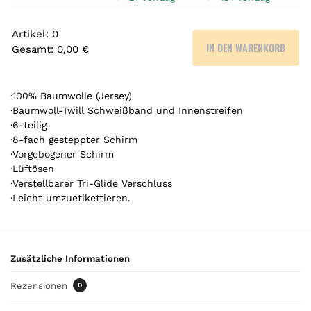
Artikel
:
0
IN DEN WARENKORB
Gesamt
:
0,00 €
0
A
r
·100% Baumwolle (Jersey)
t
·Baumwoll-Twill Schweißband und Innenstreifen
·6-teilig
i
·8-fach gesteppter Schirm
k
·Vorgebogener Schirm
e
·Lüftösen
l
·Verstellbarer Tri-Glide Verschluss
.
·Leicht umzuetikettieren.
Y
o
u
r
Zusätzliche Informationen
t
o
Rezensionen
0
t
a