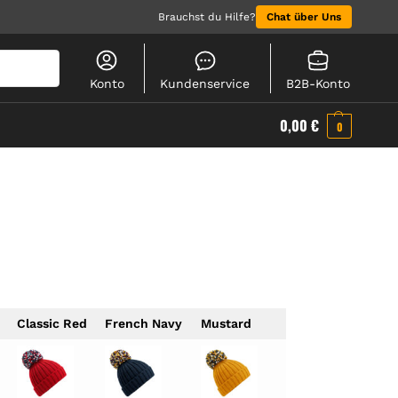
Brauchst du Hilfe?
Chat über Uns
Suchen
Konto
Kundenservice
B2B-Konto
0,00
€
0
Classic Red
French Navy
Mustard