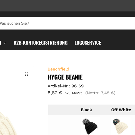
N
B2B-KONTOREGISTRIERUNG
LOGOSERVICE
Beechfield
HYGGE BEANIE
Artikel-Nr.: 96169
8,87
€
(Netto:
7,45
€
)
inkl. MwSt.
Black
Off White