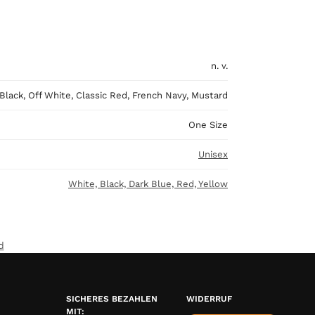
n. v.
Black, Off White, Classic Red, French Navy, Mustard
One Size
Unisex
White, Black, Dark Blue, Red, Yellow
d
SICHERES BEZAHLEN
WIDERRUF
MIT: