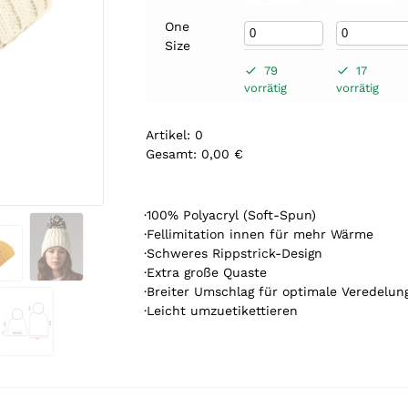
One
Size
79
17
vorrätig
vorrätig
Artikel
:
0
Gesamt
:
0,00 €
0
A
r
·100% Polyacryl (Soft-Spun)
t
·Fellimitation innen für mehr Wärme
i
·Schweres Rippstrick-Design
k
·Extra große Quaste
e
·Breiter Umschlag für optimale Veredelun
l
·Leicht umzuetikettieren
.
Y
o
u
r