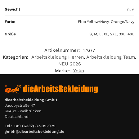
a
Gewicht
n. v.
l
i
Farbe
Fluo Yellow/Navy, Orange/Navy
s
0
Größe
S, M, L, XL, 2XL, 3XL, 4XL
,
0
Artikelnummer:
17677
0
Kategorien:
Arbeitskleidung Herren
,
Arbeitskleidung Team
,
NEU 2026
€
Marke:
Yoko
diearbeitsbekleidung GmbH
Jacobystraße 47
66482 Zweibrücken
Deutschland
Tel.: +49 (6332) 87-99-979
gmbh@diearbeitsbekleidung.de