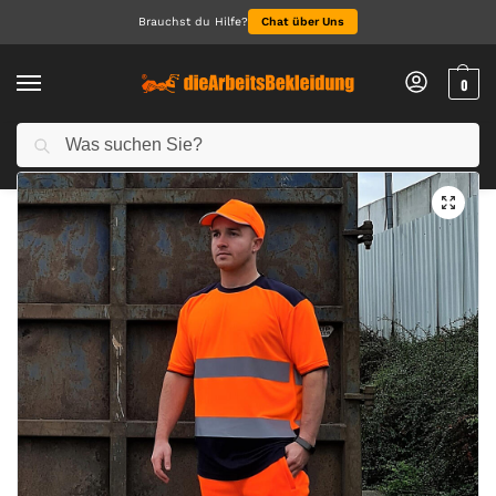
Brauchst du Hilfe?
Chat über Uns
0
Suchen
Start
NEU 2026
Hi-Vis Two Tone T-Shirts
/
/