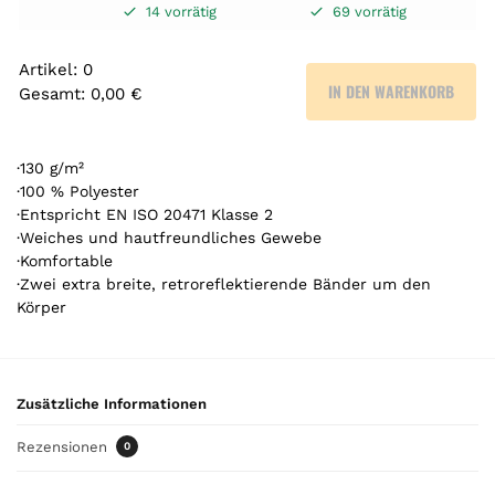
14 vorrätig
69 vorrätig
Artikel
:
0
IN DEN WARENKORB
Gesamt
:
0,00 €
0
A
r
·130 g/m²
t
·100 % Polyester
·Entspricht EN ISO 20471 Klasse 2
i
·Weiches und hautfreundliches Gewebe
k
·Komfortable
e
·Zwei extra breite, retroreflektierende Bänder um den
l
Körper
.
Y
o
u
Zusätzliche Informationen
r
t
Rezensionen
0
o
t