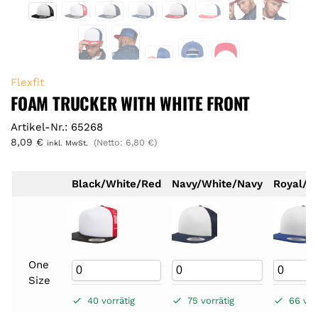
Flexfit
FOAM TRUCKER WITH WHITE FRONT
Artikel-Nr.: 65268
8,09
€
(Netto:
6,80
€
)
inkl. MwSt.
Black/White/Red
Navy/White/Navy
Royal/W
One
Size
40 vorrätig
75 vorrätig
66 vor