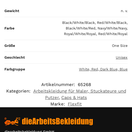
i
Gewicht
n. v.
s
0
Black/White/Black, Red/White/Black,
,
Farbe
Black/White/Red, Navy/White/Navy,
0
Royal/White/Royal, Red/White/Royal
0
Größe
One Size
€
Geschlecht
Unisex
Farbgruppe
White, Red, Dark Blue, Blue
Artikelnummer:
65268
Kategorien:
Arbeitskleidung für Maler, Stuckateure und
Putzer
,
Caps & Hats
Marke:
Flexfit
diearbeitsbekleidung GmbH