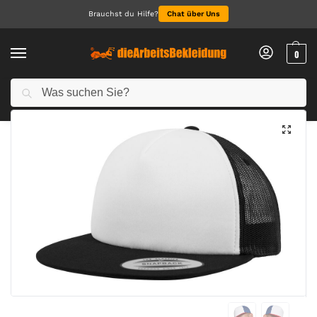
Brauchst du Hilfe?
Chat über Uns
0
Suchen
Start
Accessoires
Caps & Hats
Foam Trucker with White Front
/
/
/