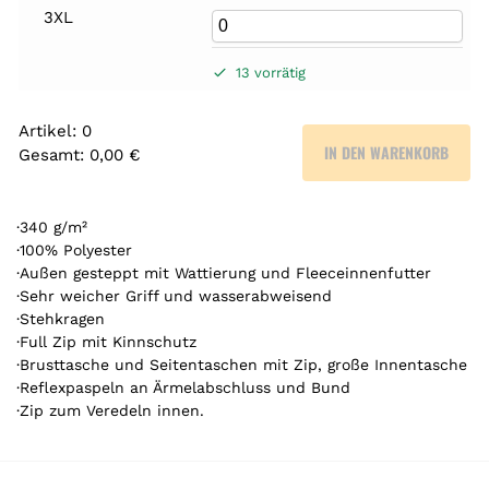
3XL
13 vorrätig
Artikel
:
0
IN DEN WARENKORB
Gesamt
:
0,00 €
0
A
r
·340 g/m²
t
·100% Polyester
·Außen gesteppt mit Wattierung und Fleeceinnenfutter
i
·Sehr weicher Griff und wasserabweisend
k
·Stehkragen
e
·Full Zip mit Kinnschutz
l
·Brusttasche und Seitentaschen mit Zip, große Innentasche
.
·Reflexpaspeln an Ärmelabschluss und Bund
Y
·Zip zum Veredeln innen.
o
u
r