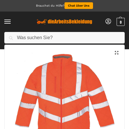
Brauchst du Hilfe?
Chat über Uns
0
Suchen
Start
Arbeitsbekleidung
Fluo Kensington Jacket
/
/