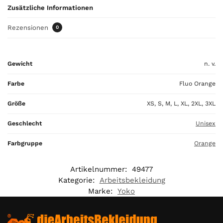
t
Zusätzliche Informationen
o
t
Rezensionen
0
a
l
i
Gewicht
n. v.
s
0
Farbe
Fluo Orange
,
0
Größe
XS, S, M, L, XL, 2XL, 3XL
0
Geschlecht
Unisex
€
Farbgruppe
Orange
Artikelnummer:
49477
Kategorie:
Arbeitsbekleidung
Marke:
Yoko