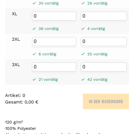
30 vorrätig
26 vorrätig
XL
36 vorrätig
4 vorrätig
2XL
6 vorrätig
25 vorrätig
3XL
21 vorrätig
42 vorrätig
Artikel
:
0
IN DEN WARENKORB
Gesamt
:
0,00 €
0
A
r
·120 g/m²
t
·100% Polyester