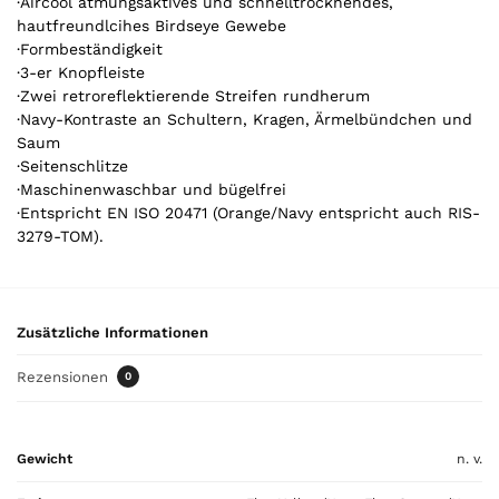
·Aircool atmungsaktives und schnelltrocknendes,
i
hautfreundlcihes Birdseye Gewebe
k
·Formbeständigkeit
e
·3-er Knopfleiste
l
·Zwei retroreflektierende Streifen rundherum
.
·Navy-Kontraste an Schultern, Kragen, Ärmelbündchen und
Y
Saum
o
·Seitenschlitze
u
·Maschinenwaschbar und bügelfrei
r
·Entspricht EN ISO 20471 (Orange/Navy entspricht auch RIS-
t
3279-TOM).
o
t
a
l
Zusätzliche Informationen
i
s
Rezensionen
0
0
,
0
Gewicht
n. v.
0