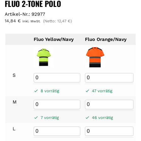
FLUO 2-TONE POLO
Artikel-Nr.: 92977
14,84
€
(Netto:
12,47
€
)
inkl. MwSt.
Fluo Yellow/Navy
Fluo Orange/Navy
S
8 vorrätig
47 vorrätig
M
7 vorrätig
46 vorrätig
L