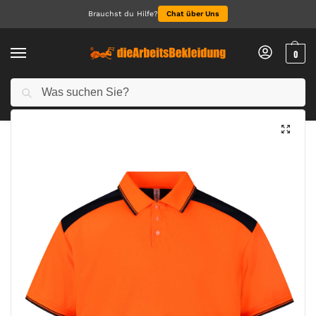
Brauchst du Hilfe?
Chat über Uns
0
Suchen
Start
Arbeitskleidung Herren
Polo für Herren
Fluo 2-Tone Polo
/
/
/