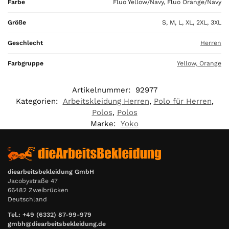
Farbe
Fluo Yellow/Navy, Fluo Orange/Navy
€
Größe
S, M, L, XL, 2XL, 3XL
Geschlecht
Herren
Farbgruppe
Yellow, Orange
Artikelnummer:
92977
Kategorien:
Arbeitskleidung Herren
,
Polo für Herren
,
Polos
,
Polos
Marke:
Yoko
diearbeitsbekleidung GmbH
Jacobystraße 47
66482 Zweibrücken
Deutschland
Tel.: +49 (6332) 87-99-979
gmbh@diearbeitsbekleidung.de