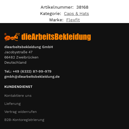
Artikelnummer:
38168
€
Kategorie:
Caps & Hats
Marke:
Flexfit
diearbeitsbekleidung GmbH
Jacobystraße 47
66482 Zweibrücken
Deutschland
Tel.: +49 (6332) 87-99-979
gmbh@diearbeitsbekleidung.de
KUNDENDIENST
Kontaktiere uns
Lieferung
Vertrag widerrufen
B2B-Kontoregistrierung