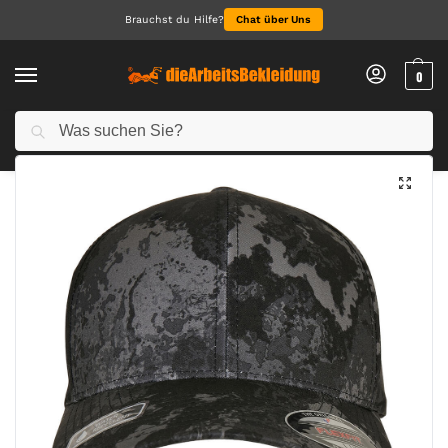
Brauchst du Hilfe?
Chat über Uns
0
Suchen
Start
Accessoires
Caps & Hats
Flexfit® Veil Camo™ Cap
/
/
/