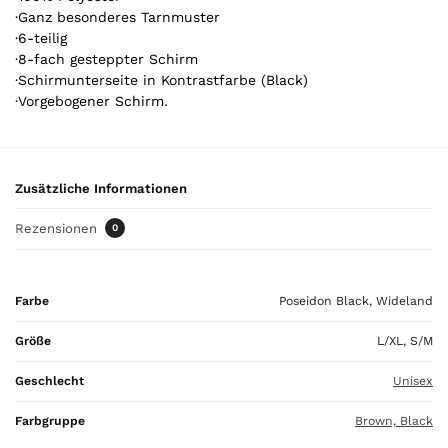
·Ganz besonderes Tarnmuster
i
·6-teilig
k
·8-fach gesteppter Schirm
e
·Schirmunterseite in Kontrastfarbe (Black)
l
·Vorgebogener Schirm.
.
Y
o
u
Zusätzliche Informationen
r
t
Rezensionen
0
o
t
a
Farbe
Poseidon Black, Wideland
l
i
Größe
L/XL, S/M
s
0
Geschlecht
Unisex
,
0
Farbgruppe
Brown, Black
0