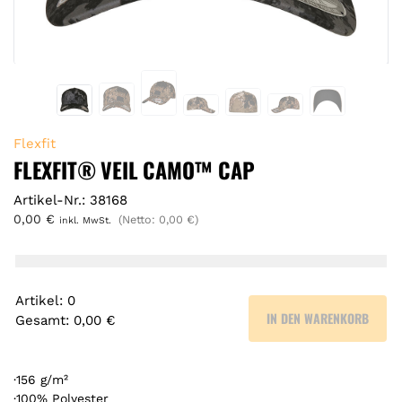
Flexfit
FLEXFIT® VEIL CAMO™ CAP
Artikel-Nr.: 38168
0,00
€
(Netto:
0,00
€
)
inkl. MwSt.
Artikel
:
0
IN DEN WARENKORB
Gesamt
:
0,00 €
0
A
r
·156 g/m²
t
·100% Polyester