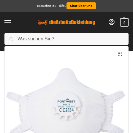
Brauchst du Hilfe?
Chat über Uns
0
Suchen
Start
Alle Produkte
FFP3 Ultimative wiederverwendbare kompakte Atemschutzmaske (Pk5)
/
/