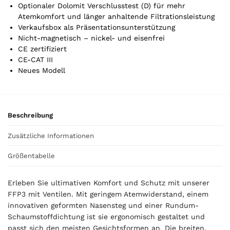
o
Optionaler Dolomit Verschlusstest (D) für mehr
t
Atemkomfort und länger anhaltende Filtrationsleistung
a
Verkaufsbox als Präsentationsunterstützung
l
Nicht-magnetisch – nickel- und eisenfrei
i
CE zertifiziert
s
CE-CAT III
0
Neues Modell
,
0
0
Beschreibung
€
Zusätzliche Informationen
Größentabelle
Erleben Sie ultimativen Komfort und Schutz mit unserer
FFP3 mit Ventilen. Mit geringem Atemwiderstand, einem
innovativen geformten Nasensteg und einer Rundum-
Schaumstoffdichtung ist sie ergonomisch gestaltet und
passt sich den meisten Gesichtsformen an. Die breiten,