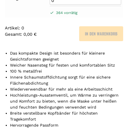
364 vorrätig
Artikel
:
0
IN DEN WARENKORB
Gesamt
:
0,00 €
0
A
r
Das kompakte Design ist besonders für kleinere
t
Gesichtsformen geeignet
Weicher Nasensteg für festen und komfortablen Sitz
i
100 % metallfrei
k
Innere Schaumstoffdichtung sorgt für eine sichere
e
Flächenabdichtung
l
Wiederverwendbar für mehr als eine Arbeitsschicht
.
Hochleistungs-Ausatemventil, um Wärme zu verringern
Y
und Komfort zu bieten, wenn die Maske unter heißen
o
und feuchten Bedingungen verwendet wird
u
Breite verstellbare Kopfbänder für höchsten
r
Tragekomfort
t
Hervorragende Passform