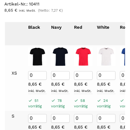
Artikel-Nr.: 10411
8,65
€
(Netto:
7,27
€
)
inkl. MwSt.
Black
Navy
Red
White
Roya
XS
8,65
€
8,65
€
8,65
€
8,65
€
8,6
inkl. MwSt.
inkl. MwSt.
inkl. MwSt.
inkl. MwSt.
inkl. 
51
78
58
24
9
vorrätig
vorrätig
vorrätig
vorrätig
vorrät
S
8,65
€
8,65
€
8,65
€
8,65
€
8,6