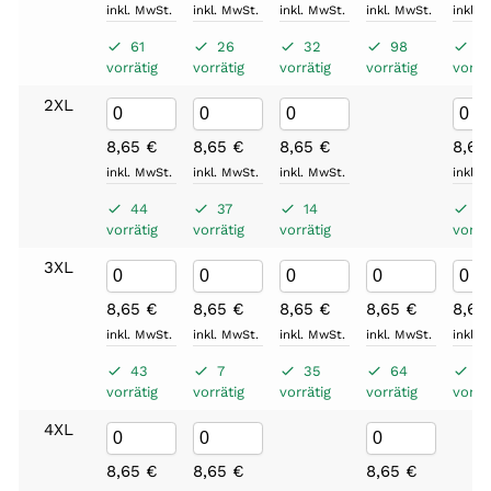
inkl. MwSt.
inkl. MwSt.
inkl. MwSt.
inkl. MwSt.
inkl. 
61
26
32
98
41
vorrätig
vorrätig
vorrätig
vorrätig
vorrät
2XL
8,65
€
8,65
€
8,65
€
8,6
inkl. MwSt.
inkl. MwSt.
inkl. MwSt.
inkl. 
44
37
14
7
vorrätig
vorrätig
vorrätig
vorrät
3XL
8,65
€
8,65
€
8,65
€
8,65
€
8,6
inkl. MwSt.
inkl. MwSt.
inkl. MwSt.
inkl. MwSt.
inkl. 
43
7
35
64
2
vorrätig
vorrätig
vorrätig
vorrätig
vorrät
4XL
8,65
€
8,65
€
8,65
€