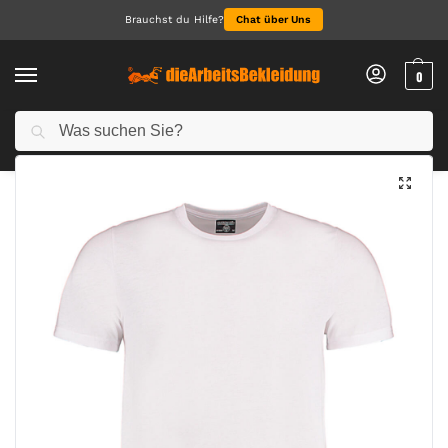
Brauchst du Hilfe?
Chat über Uns
0
Suchen
Start
Arbeitskleidung Herren
T-Shirts für Herren
Fashion Fit Superwash® 60º Tee
/
/
/