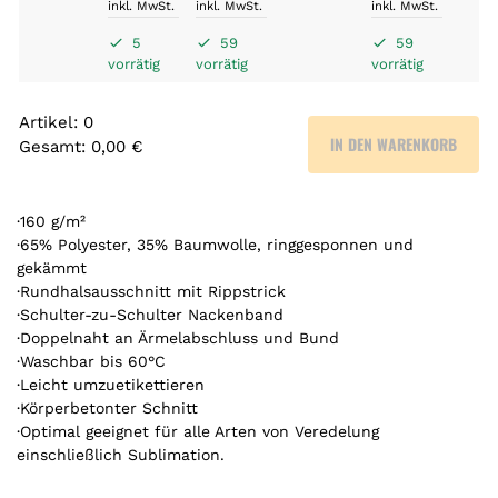
inkl. MwSt.
inkl. MwSt.
inkl. MwSt.
5
59
59
vorrätig
vorrätig
vorrätig
Artikel
:
0
IN DEN WARENKORB
Gesamt
:
0,00 €
0
A
r
·160 g/m²
t
·65% Polyester, 35% Baumwolle, ringgesponnen und
gekämmt
i
·Rundhalsausschnitt mit Rippstrick
k
·Schulter-zu-Schulter Nackenband
e
·Doppelnaht an Ärmelabschluss und Bund
l
·Waschbar bis 60°C
.
·Leicht umzuetikettieren
Y
·Körperbetonter Schnitt
o
·Optimal geeignet für alle Arten von Veredelung
u
einschließlich Sublimation.
r
t