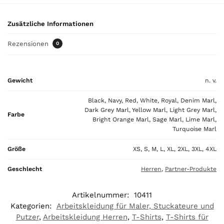
o
t
Zusätzliche Informationen
a
l
Rezensionen
0
i
s
0
Gewicht
n. v.
,
0
Black, Navy, Red, White, Royal, Denim Marl,
0
Dark Grey Marl, Yellow Marl, Light Grey Marl,
Farbe
Bright Orange Marl, Sage Marl, Lime Marl,
€
Turquoise Marl
Größe
XS, S, M, L, XL, 2XL, 3XL, 4XL
Geschlecht
Herren
,
Partner-Produkte
Artikelnummer:
10411
Kategorien:
Arbeitskleidung für Maler, Stuckateure und
Putzer
,
Arbeitskleidung Herren
,
T-Shirts
,
T-Shirts für