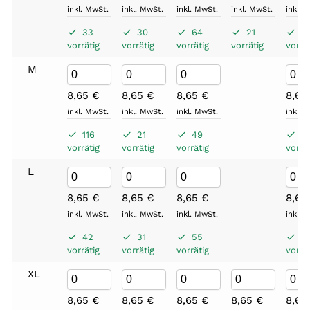
inkl. MwSt.
inkl. MwSt.
inkl. MwSt.
inkl. MwSt.
inkl. 
33
30
64
21
1
vorrätig
vorrätig
vorrätig
vorrätig
vorrät
M
8,65
€
8,65
€
8,65
€
8,6
inkl. MwSt.
inkl. MwSt.
inkl. MwSt.
inkl. 
116
21
49
4
vorrätig
vorrätig
vorrätig
vorrät
L
8,65
€
8,65
€
8,65
€
8,6
inkl. MwSt.
inkl. MwSt.
inkl. MwSt.
inkl. 
42
31
55
4
vorrätig
vorrätig
vorrätig
vorrät
XL
8,65
€
8,65
€
8,65
€
8,65
€
8,6