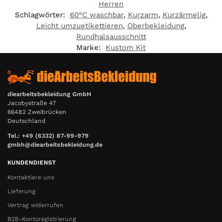
Herren
Schlagwörter:
60°C waschbar
,
Kurzarm
,
Kurzärmelig
,
Leicht umzuetikettieren
,
Oberbekleidung
,
Rundhalsausschnitt
Marke:
Kustom Kit
diearbeitsbekleidung GmbH
Jacobystraße 47
66482 Zweibrücken
Deutschland
Tel.: +49 (6332) 87-99-979
gmbh@diearbeitsbekleidung.de
KUNDENDIENST
Kontaktiere uns
Lieferung
Vertrag widerrufen
B2B-Kontoregistrierung