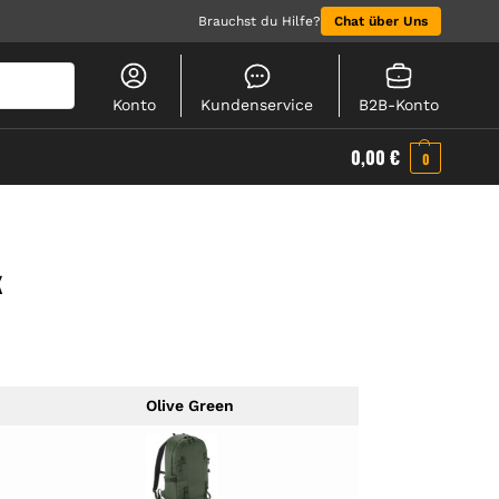
Brauchst du Hilfe?
Chat über Uns
Suchen
Konto
Kundenservice
B2B-Konto
0,00
€
0
K
Olive Green