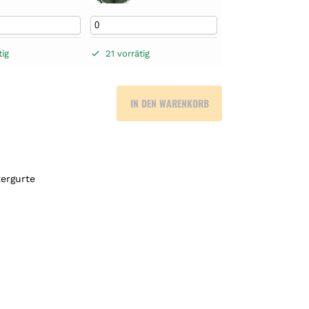
tig
21 vorrätig
IN DEN WARENKORB
tergurte