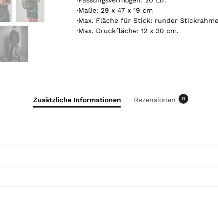
·Fassungsvermögen: 20 Ltr.
o
·Maße: 29 x 47 x 19 cm
t
·Max. Fläche für Stick: runder Stickrahme
a
·Max. Druckfläche: 12 x 30 cm.
l
i
s
0
,
0
Zusätzliche Informationen
Rezensionen
0
0
€