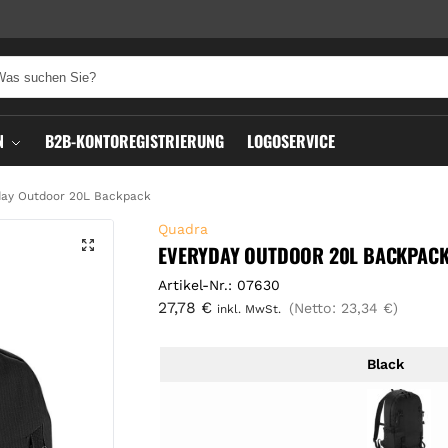
N
B2B-KONTOREGISTRIERUNG
LOGOSERVICE
day Outdoor 20L Backpack
Quadra
EVERYDAY OUTDOOR 20L BACKPAC
Artikel-Nr.: 07630
27,78
€
(Netto:
23,34
€
)
inkl. MwSt.
Black