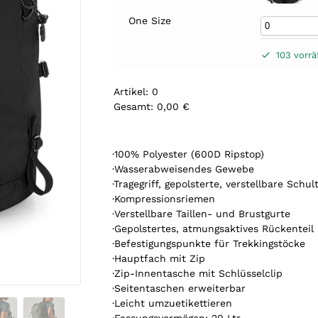
One Size
103 vorrä
Artikel
:
0
Gesamt
:
0,00 €
0
A
r
·100% Polyester (600D Ripstop)
t
·Wasserabweisendes Gewebe
i
·Tragegriff, gepolsterte, verstellbare Schul
k
·Kompressionsriemen
e
·Verstellbare Taillen- und Brustgurte
l
·Gepolstertes, atmungsaktives Rückenteil
.
·Befestigungspunkte für Trekkingstöcke
Y
·Hauptfach mit Zip
o
·Zip-Innentasche mit Schlüsselclip
u
·Seitentaschen erweiterbar
r
·Leicht umzuetikettieren
t