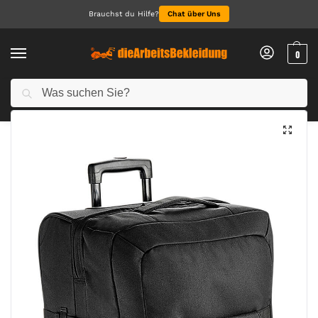
Brauchst du Hilfe?
Chat über Uns
0
Suchen
Start
Accessoires
Taschen & Accessoires
Escape Check-In Wheelie
/
/
/