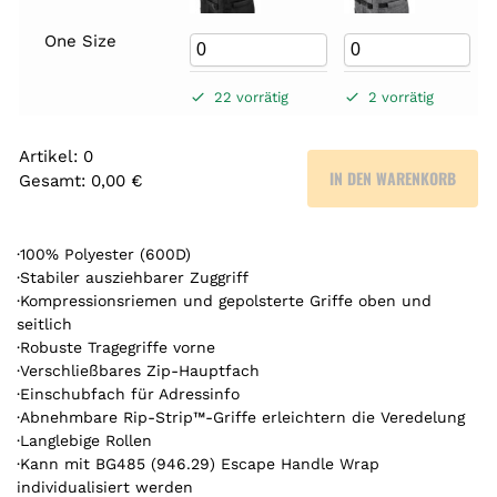
One Size
22 vorrätig
2 vorrätig
Artikel
:
0
IN DEN WARENKORB
Gesamt
:
0,00 €
0
A
r
·100% Polyester (600D)
t
·Stabiler ausziehbarer Zuggriff
·Kompressionsriemen und gepolsterte Griffe oben und
i
seitlich
k
·Robuste Tragegriffe vorne
e
·Verschließbares Zip-Hauptfach
l
·Einschubfach für Adressinfo
.
·Abnehmbare Rip-Strip™-Griffe erleichtern die Veredelung
Y
·Langlebige Rollen
o
·Kann mit BG485 (946.29) Escape Handle Wrap
u
individualisiert werden