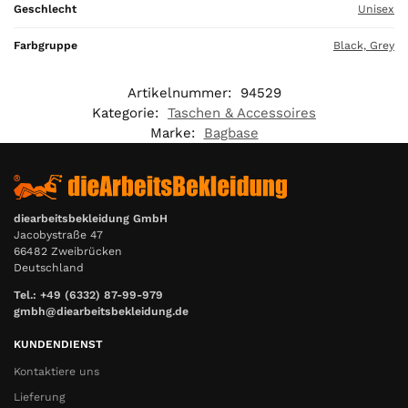
Geschlecht
Unisex
Farbgruppe
Black, Grey
Artikelnummer:
94529
Kategorie:
Taschen & Accessoires
Marke:
Bagbase
diearbeitsbekleidung GmbH
Jacobystraße 47
66482 Zweibrücken
Deutschland
Tel.: +49 (6332) 87-99-979
gmbh@diearbeitsbekleidung.de
KUNDENDIENST
Kontaktiere uns
Lieferung