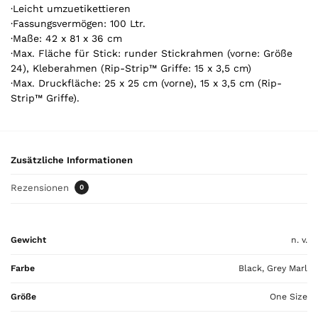
r
·Leicht umzuetikettieren
t
·Fassungsvermögen: 100 Ltr.
o
·Maße: 42 x 81 x 36 cm
t
·Max. Fläche für Stick: runder Stickrahmen (vorne: Größe
a
24), Kleberahmen (Rip-Strip™ Griffe: 15 x 3,5 cm)
l
·Max. Druckfläche: 25 x 25 cm (vorne), 15 x 3,5 cm (Rip-
i
Strip™ Griffe).
s
0
,
0
Zusätzliche Informationen
0
Rezensionen
0
€
Gewicht
n. v.
Farbe
Black, Grey Marl
Größe
One Size